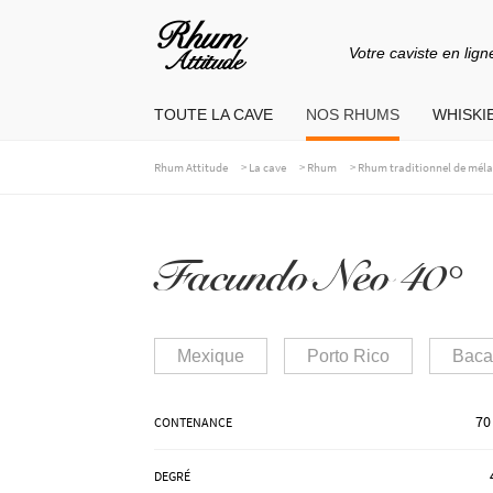
Votre caviste en lign
Aller
Aller
à
au
TOUTE LA CAVE
NOS RHUMS
WHISKIE
la
contenu
navigation
>
>
>
Rhum Attitude
La cave
Rhum
Rhum traditionnel de mél
Facundo Neo 40°
Mexique
Porto Rico
Baca
70
CONTENANCE
DEGRÉ