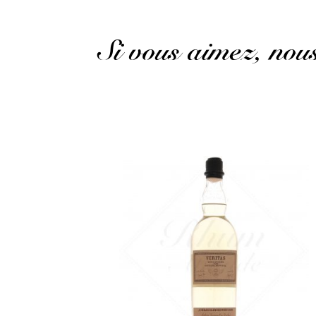
Si vous aimez, no
Un rhum également prévu pour les cocktails, plus
sec et aromatique...