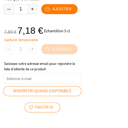
69,90 €.
59,90 €.
AJOUTER
Le
Le
7,18
€
Échantillon 5 cl
7,89
€
prix
prix
rupture temporaire
initial
actuel
était :
est :
AJOUTER
7,89 €.
7,18 €.
Saisissez votre adresse email pour rejoindre la
liste d'attente de ce produit
M'AVERTIR QUAND DISPONIBLE
FAVORIS