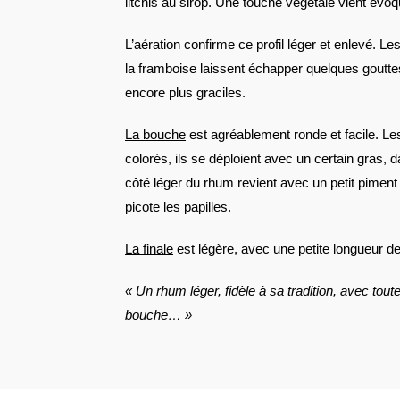
litchis au sirop. Une touche végétale vient évo
L’aération confirme ce profil léger et enlevé. Le
la framboise laissent échapper quelques gouttes
encore plus graciles.
La bouche
est agréablement ronde et facile. Les
colorés, ils se déploient avec un certain gras, 
côté léger du rhum revient avec un petit piment q
picote les papilles.
La finale
est légère, avec une petite longueur de
« Un rhum léger, fidèle à sa tradition, avec tou
bouche… »