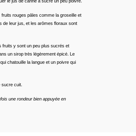
quer le jus de canne à sucre un peu poivré.
s fruits rouges pâles comme la groseille et
 de leur jus, et les arômes floraux sont
 fruits y sont un peu plus sucrés et
dans un sirop très légèrement épicé. Le
ui chatouille la langue et un poivre qui
 sucre cuit.
tefois une rondeur bien appuyée en