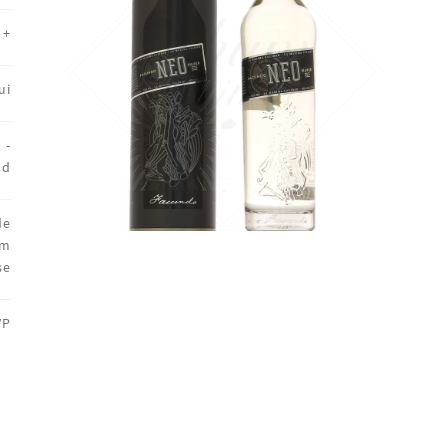
+
ui
 -
nd
de
um
se
VP