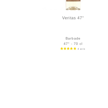
Veritas 47°
Barbade
47° - 70 cl
Bouteille :
35,00
€
en stock
Échantillon 5 cl :
5,40
€
en stock
AJOUTER
FAVORIS