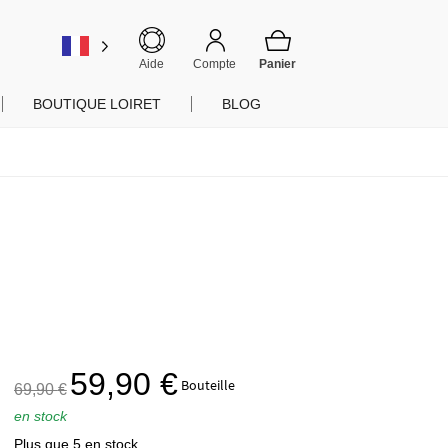
er
Aide
Compte
BOUTIQUE LOIRET
BLOG
Le
Le
59,90
€
Bouteille
69,90
€
prix
prix
en stock
initial
actuel
Plus que 5 en stock
était :
est :