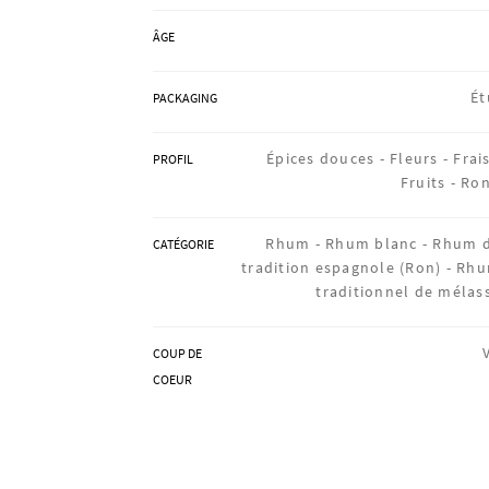
ÂGE
Ét
PACKAGING
Épices douces -
Fleurs -
Frais
PROFIL
Fruits -
Ro
Rhum -
Rhum blanc -
Rhum 
CATÉGORIE
tradition espagnole (Ron) -
Rh
traditionnel de mélas
COUP DE
COEUR