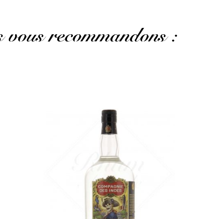
us vous recommandons :
Un assemblage plus corsé mais toujours rond en
bouche...