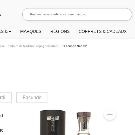
Rechercher une référence, une marque...
Recherch
e
S & +
MARQUES
RÉGIONS
COFFRETS & CADEAUX
>
>
asse
Rhum de tradition espagnole (Ron)
Facundo Neo 40°
rdi
Facundo
 cl
🔍
40