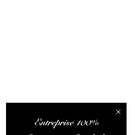
FAQ / Aide
Conditions de livraison
Conditions générales d
Rhum Attitude est un caviste spécialisé dans le r
site internet propose des bouteilles, des échantil
composée de passionnés de rhum et de logisticiens.
conseils pertinents, vous faire lire des articles 
L’abus
Fermer la
Entreprise 100%