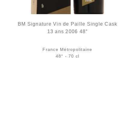
BM Signature Vin de Paille Single Cask
13 ans 2006 48°
France Métropolitaine
48° - 70 cl
Bouteille :
139,00
€
en stock
Sample Verre 3 cl :
9,44
€
en stock
AJOUTER
FAVORIS