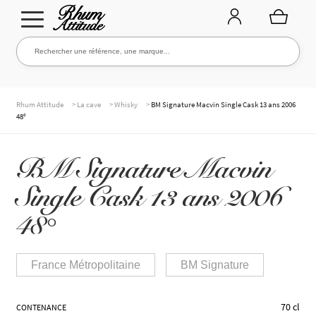
Aller
Aller
Rechercher une référence, une marque...
Rechercher
à
au
la
contenu
navigation
TOUTE LA CAVE
>
>
>
Rhum Attitude
La cave
Whisky
BM Signature Macvin Single Cask 13 ans 2006
48°
NOS RHUMS
BM Signature Macvin
Single Cask 13 ans 2006
WHISKIES & +
48°
France Métropolitaine
BM Signature
MARQUES
70 cl
CONTENANCE