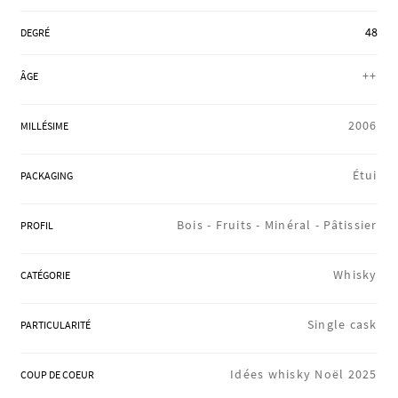
RÉGIONS
48
DEGRÉ
++
ÂGE
COFFRETS & CADEAUX
2006
MILLÉSIME
BOUTIQUE LOIRET
Étui
PACKAGING
Bois -
Fruits -
Minéral -
Pâtissier
PROFIL
BLOG
Whisky
CATÉGORIE
Single cask
PARTICULARITÉ
Idées whisky Noël 2025
COUP DE COEUR