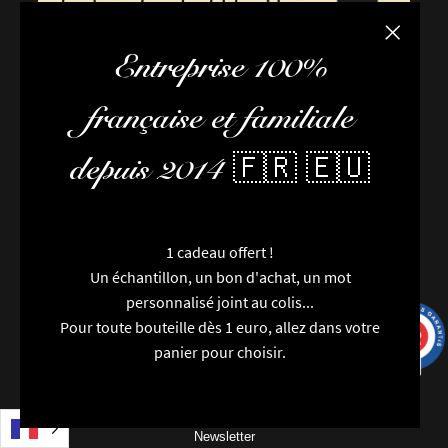
Fermer la
Entreprise 100%
française et familiale
depuis 2014 🇫🇷 🇪🇺
1 cadeau offert !
Un échantillon, un bon d'achat, un mot
personnalisé joint au colis...
Pour toute bouteille dès 1 euro, allez dans votre
9.7
FAQ / Aide
/10
9991 avis
panier pour choisir.
Conditions de livraison
Conditions générales de vente
L’équipe
Newsletter