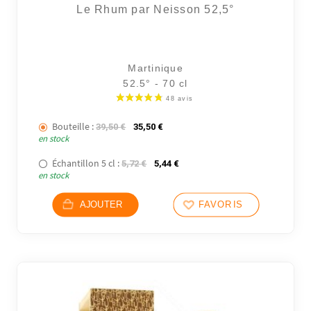
Le Rhum par Neisson 52,5°
Martinique
18 avi
52.5° - 70 cl
Bouteille :
Le prix initial était : 39,50 €.
Le prix actuel est : 35,50 €.
39,50
€
35,50
€
en stock
Échantillon 5 cl :
Le prix initial était : 5,72 €.
Le prix actuel est : 5,44 €.
5,72
€
5,44
€
en stock
AJOUTER
FAVORIS