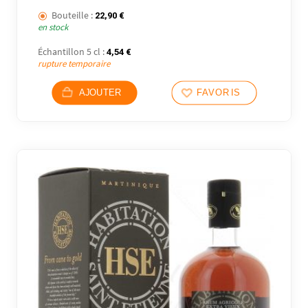
Bouteille :
22,90
€
en stock
Échantillon 5 cl :
4,54
€
rupture temporaire
AJOUTER
FAVORIS
43 avi