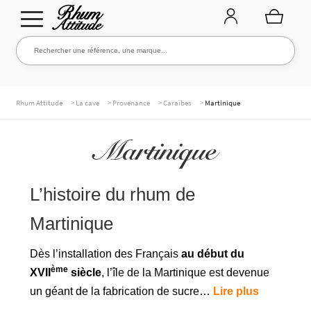
Aller
Aller
Rechercher une référence, une marque...
Rechercher
à
au
la
contenu
navigation
TOUTE LA CAVE
>
>
>
>
Rhum Attitude
La cave
Provenance
Caraïbes
Martinique
Martinique
NOS RHUMS
L’histoire du rhum de
WHISKIES & +
Martinique
Dès l’installation des Français
au début du
MARQUES
ème
XVII
siècle
, l’île de la Martinique est devenue
un géant de la fabrication de sucre…
Lire plus