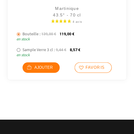
Martinique
43.5° - 70 cl
Bouteille :
Le prix initial était : 139,00 €.
Le prix actuel est : 119,00 €.
139,00
€
119,00
€
en stock
Sample Verre 3 cl :
Le prix initial était : 9,44 €.
Le prix actuel est : 8,57 €.
9,44
€
8,57
€
en stock
AJOUTER
FAVORIS