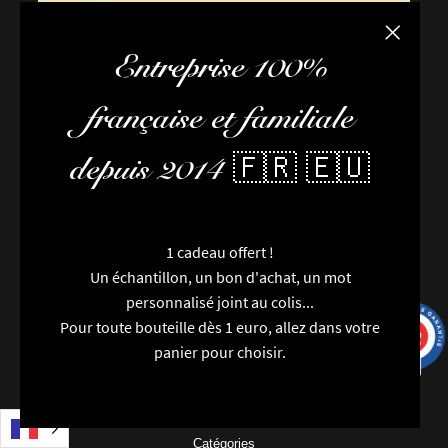
Fermer la
Entreprise 100%
française et familiale
depuis 2014 🇫🇷 🇪🇺
FAQ / Aide
Conditions de livraison
1 cadeau offert !
Conditions générales de vente
Un échantillon, un bon d'achat, un mot
101 av
L’équipe
personnalisé joint au colis...
Newsletter
Pour toute bouteille dès 1 euro, allez dans votre
9.7
/10
Contactez-nous
9993 avis
panier pour choisir.
Nouveautés
Marques
Particularités
Catégories