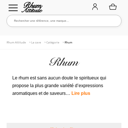
Aller
Aller
Rechercher une référence, une marque...
Rechercher
à
au
la
contenu
navigation
TOUTE LA CAVE
>
>
>
Rhum Attitude
La cave
Catégorie
Rhum
Rhum
NOS RHUMS
Le rhum est sans aucun doute le spiritueux qui
propose la plus grande variété d’expressions
WHISKIES & +
aromatiques et de saveurs…
Lire plus
MARQUES