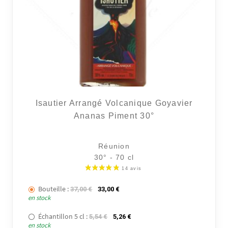
Isautier Arrangé Volcanique Goyavier
Ananas Piment 30°
Réunion
30° - 70 cl
Bouteille :
Le prix initial était : 37,00 €.
Le prix actuel est : 33,00 €.
37,00
€
33,00
€
en stock
Échantillon 5 cl :
Le prix initial était : 5,54 €.
Le prix actuel est : 5,26 €.
5,54
€
5,26
€
en stock