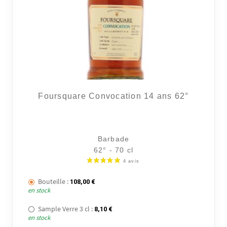
14 avi
Foursquare Convocation 14 ans 62°
Barbade
62° - 70 cl
Bouteille :
108,00
€
en stock
Sample Verre 3 cl :
8,10
€
en stock