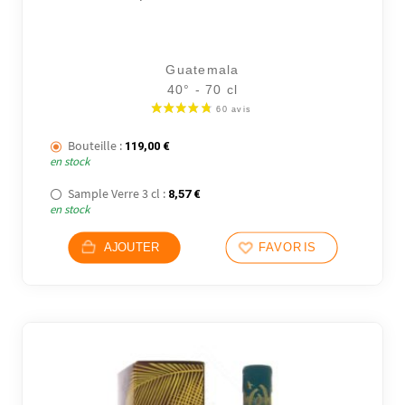
Guatemala
40° - 70 cl
Bouteille :
119,00
€
en stock
Sample Verre 3 cl :
8,57
€
en stock
8 avi
AJOUTER
FAVORIS