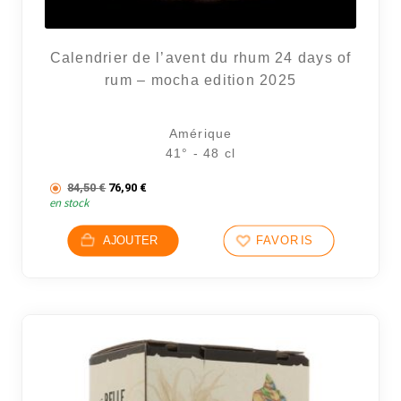
Calendrier de l’avent du rhum 24 days of
rum – mocha edition 2025
Amérique
41° - 48 cl
Le prix initial était : 84,50 €.
Le prix actuel est : 76,90 €.
84,50
€
76,90
€
en stock
AJOUTER
FAVORIS