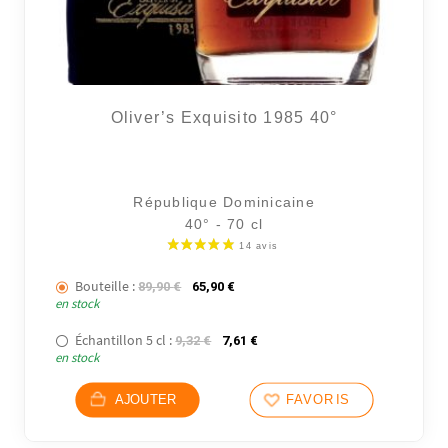
Oliver’s Exquisito 1985 40°
République Dominicaine
40° - 70 cl
Bouteille :
Le prix initial était : 89,90 €.
Le prix actuel est : 65,90 €.
89,90
€
65,90
€
en stock
Échantillon 5 cl :
Le prix initial était : 9,32 €.
Le prix actuel est : 7,61 €.
9,32
€
7,61
€
en stock
AJOUTER
FAVORIS