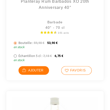
Planteray Rum Barbados XO 20th
Anniversary 40°
Barbade
40° - 70 cl
Bouteille :
Le prix initial était : 59,90 €.
Le prix actuel est : 53,90 €.
59,90
€
53,90
€
en stock
Échantillon 5 cl :
Le prix initial était : 7,18 €.
Le prix actuel est : 6,75 €.
7,18
€
6,75
€
en stock
AJOUTER
FAVORIS