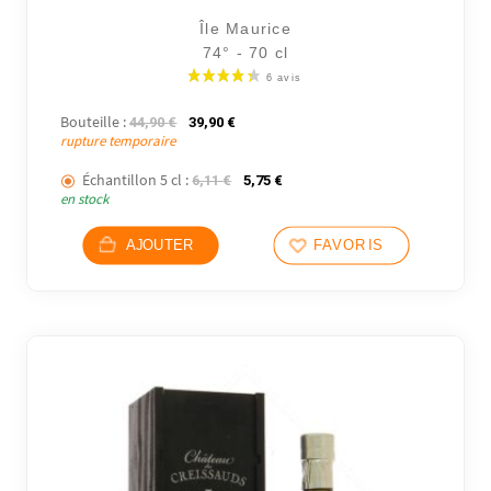
Île Maurice
74° - 70 cl
Bouteille :
Le prix initial était : 44,90 €.
Le prix actuel est : 39,90 €.
44,90
€
39,90
€
rupture temporaire
Échantillon 5 cl :
Le prix initial était : 6,11 €.
Le prix actuel est : 5,75 €.
6,11
€
5,75
€
en stock
AJOUTER
FAVORIS