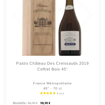
Pastis Château Des Creissauds 2019
Coffret Bois 45°
13 avi
France Métropolitaine
45° - 70 cl
Bouteille :
Le prix initial était : 65,90 €.
Le prix actuel est : 58,90 €.
65,90
€
58,90
€