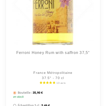
4 avi
Ferroni Honey Rum with saffron 37,5°
France Métropolitaine
37.5° - 70 cl
Bouteille :
35,90
€
en stock
Échantillon 5 cl :
5,46
€