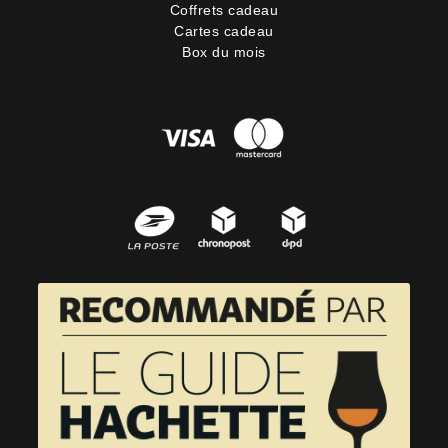
Coffrets cadeau
Cartes cadeau
Box du mois