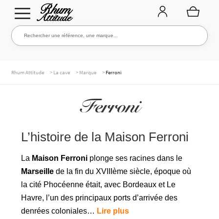
Aller
Aller
Rechercher une référence, une marque...
Rechercher
à
au
la
contenu
navigation
TOUTE LA CAVE
>
>
>
Rhum Attitude
La cave
Marque
Ferroni
Ferroni
NOS RHUMS
L’histoire de la Maison Ferroni
WHISKIES & +
La
Maison Ferroni
plonge ses racines dans le
Marseille
de la fin du XVIIIème siècle, époque où
la cité Phocéenne était, avec Bordeaux et Le
MARQUES
Havre, l’un des principaux ports d’arrivée des
denrées coloniales…
Lire plus