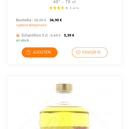
40° - 70 cl
Bouteille :
Le prix initial était : 38,90 €.
Le prix actuel est : 34,90 €.
38,90
€
34,90
€
rupture temporaire
Échantillon 5 cl :
Le prix initial était : 5,68 €.
Le prix actuel est : 5,39 €.
5,68
€
5,39
€
en stock
AJOUTER
FAVORIS