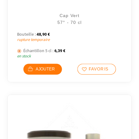
Cap Vert
8 avi
57° - 70 cl
Bouteille :
48,90
€
rupture temporaire
Échantillon 5 cl :
6,39
€
en stock
AJOUTER
FAVORIS