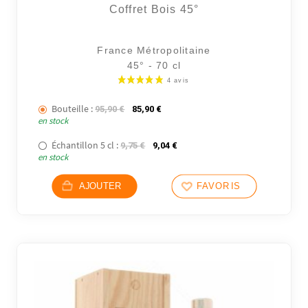
Coffret Bois 45°
France Métropolitaine
45° - 70 cl
Bouteille :
Le prix initial était : 95,90 €.
Le prix actuel est : 85,90 €.
95,90
€
85,90
€
en stock
Échantillon 5 cl :
Le prix initial était : 9,75 €.
Le prix actuel est : 9,04 €.
9,75
€
9,04
€
6 avi
en stock
AJOUTER
FAVORIS