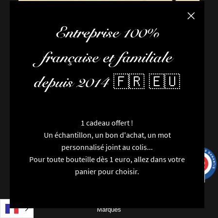
Fermer la
Entreprise 100%
française et familiale
depuis 2014 🇫🇷 🇪🇺
1 cadeau offert !
FAQ / Aide
Un échantillon, un bon d'achat, un mot
Conditions de livraison
personnalisé joint au colis...
Conditions générales de vente
Pour toute bouteille dès 1 euro, allez dans votre
L’équipe
9.7
/10
9991 avis
panier pour choisir.
Newsletter
Contactez-nous
Nouveautés
Marques