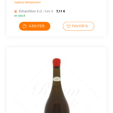
rupture temporaire
Échantillon 5 cl :
Le prix initial était : 7,61 €.
Le prix actuel est : 7,11 €.
7,61
€
7,11
€
en stock
AJOUTER
FAVORIS