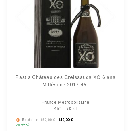
Pastis Château des Creissauds XO 6 ans
Millésime 2017 45°
France Métropolitaine
45° - 70 cl
Bouteille :
Le prix initial était : 152,00 €.
Le prix actuel est : 142,00 €.
152,00
€
142,00
€
en stock