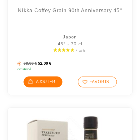
Nikka Coffey Grain 90th Anniversary 45°
Japon
45° - 70 cl
Le prix initial était : 58,00 €.
Le prix actuel est : 52,00 €.
58,00
€
52,00
€
en stock
AJOUTER
FAVORIS