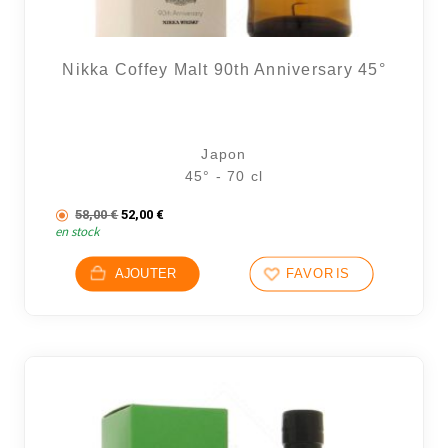
Nikka Coffey Malt 90th Anniversary 45°
Japon
45° - 70 cl
Le prix initial était : 58,00 €.
Le prix actuel est : 52,00 €.
58,00
€
52,00
€
en stock
AJOUTER
FAVORIS