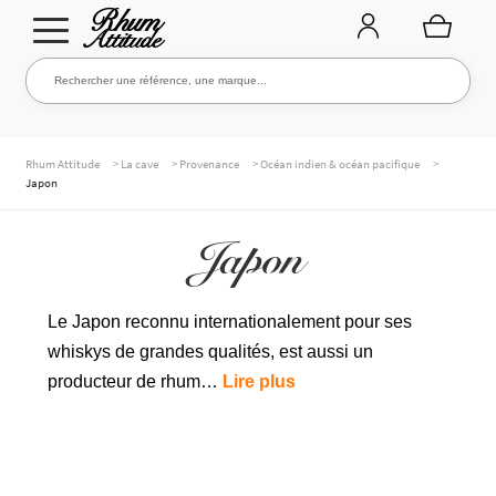
Aller
Aller
Rechercher une référence, une marque...
Rechercher
à
au
la
contenu
navigation
TOUTE LA CAVE
>
>
>
>
Rhum Attitude
La cave
Provenance
Océan indien & océan pacifique
Japon
Japon
NOS RHUMS
Le Japon reconnu internationalement pour ses
WHISKIES & +
whiskys de grandes qualités, est aussi un
producteur de rhum…
Lire plus
MARQUES