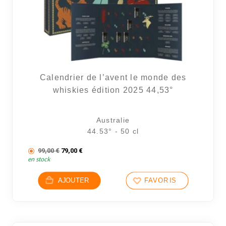
Calendrier de l’avent le monde des
whiskies édition 2025 44,53°
Australie
44.53° - 50 cl
Le prix initial était : 99,00 €.
Le prix actuel est : 79,00 €.
99,00
€
79,00
€
en stock
AJOUTER
FAVORIS