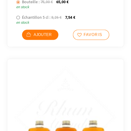
Bouteille :
Le prix initial était : 75,00 €.
Le prix actuel est : 65,00 €.
75,00
€
65,00
€
en stock
Échantillon 5 cl :
Le prix initial était : 8,26 €.
Le prix actuel est : 7,54 €.
8,26
€
7,54
€
en stock
AJOUTER
FAVORIS