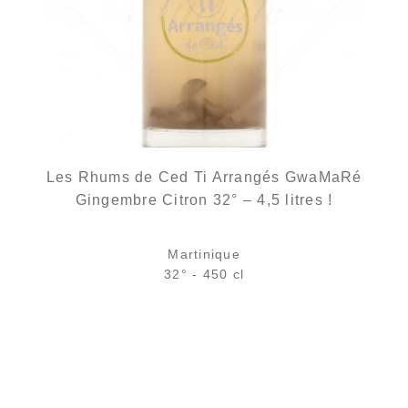
Les Rhums de Ced Ti Arrangés GwaMaRé
Gingembre Citron 32° – 4,5 litres !
Martinique
32° - 450 cl
185,00
€
en stock
AJOUTER
FAVORIS