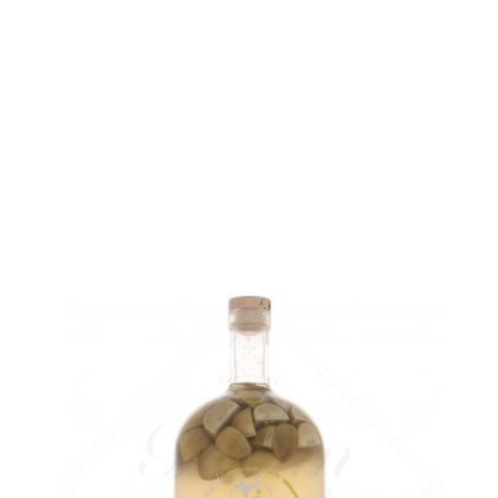
11,90
€
rupture temporaire
AJOUTER
FAVORIS
Le même en beaucoup plus grand...