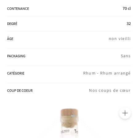
RÉGIONS
70 cl
CONTENANCE
32
DEGRÉ
COFFRETS & CADEAUX
non vieilli
ÂGE
BOUTIQUE LOIRET
Sans
PACKAGING
Rhum -
Rhum arrangé
CATÉGORIE
BLOG
Nos coups de cœur
COUP DE COEUR
🔍