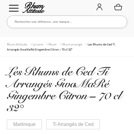
Aller
Aller
Rechercher une référence, une marque...
Rechercher
à
au
la
contenu
navigation
TOUTE LA CAVE
>
>
>
>
Rhum Attitude
La cave
Rhum
Rhum arrangé
Les Rhums de Ced Ti
Arrangés GwaMaRé Gingembre Citron – 70 cl 32°
NOS RHUMS
Les Rhums de Ced Ti
Arrangés GwaMaRé
WHISKIES & +
Gingembre Citron – 70 cl
32°
MARQUES
Martinique
Ti Arrangés de Ced