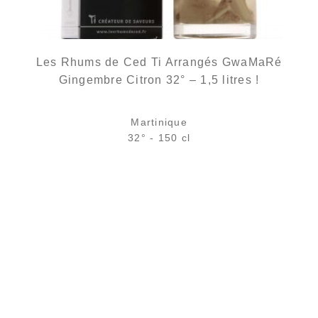
Les Rhums de Ced Ti Arrangés GwaMaRé
Gingembre Citron 32° – 1,5 litres !
Martinique
32° - 150 cl
63,90
€
en stock
AJOUTER
FAVORIS
Ce coffret sorti à l'occasion des 10 ans des rhums de Ced
constituera un bel écrin pour votre bouteille...