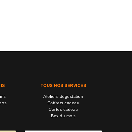
IS
TOUS NOS SERVICES
ins
Ateliers dégustation
erts
Coffrets cadeau
Cartes cadeau
Box du mois