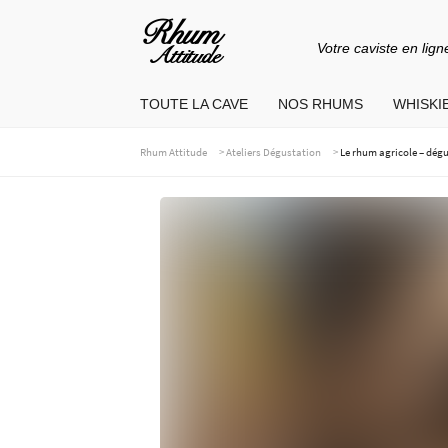
Votre caviste en lign
Aller
Aller
à
au
TOUTE LA CAVE
NOS RHUMS
WHISKIE
la
contenu
navigation
>
>
Rhum Attitude
Ateliers Dégustation
Le rhum agricole – dégu