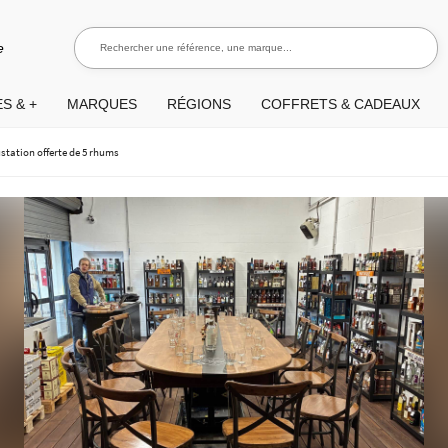
Rechercher une référence, une marque...
Recherch
e
S & +
MARQUES
RÉGIONS
COFFRETS & CADEAUX
station offerte de 5 rhums