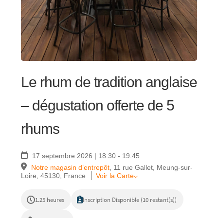
RÉGIONS
COFFRETS & CADEAUX
Le rhum de tradition anglaise
BOUTIQUE LOIRET
– dégustation offerte de 5
rhums
BLOG
17 septembre 2026 | 18:30 - 19:45
Notre magasin d’entrepôt
,
11 rue Gallet, Meung-sur-
Loire, 45130, France
Voir la Carte
1.25 heures
Inscription Disponible (10 restant(s))