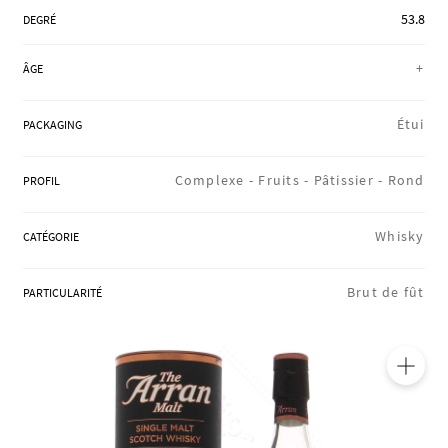
RÉGIONS
53.8
DEGRÉ
+
ÂGE
COFFRETS & CADEAUX
Étui
PACKAGING
BOUTIQUE LOIRET
Complexe -
Fruits -
Pâtissier -
Rond
PROFIL
Whisky
CATÉGORIE
BLOG
Brut de fût
PARTICULARITÉ
🔍