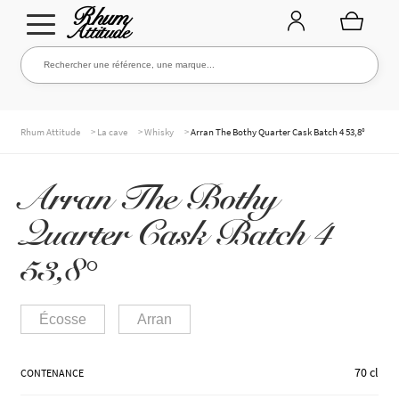
Aller
Aller
Rechercher une référence, une marque...
Rechercher
à
au
la
contenu
navigation
TOUTE LA CAVE
>
>
>
Rhum Attitude
La cave
Whisky
Arran The Bothy Quarter Cask Batch 4 53,8°
Arran The Bothy
NOS RHUMS
Quarter Cask Batch 4
53,8°
WHISKIES & +
Écosse
Arran
MARQUES
70 cl
CONTENANCE