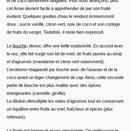
et de coco deviennent tangibles. Plus nous avançons, plus
cet Arran devient facile à appréhender de par son fruité
évident. Quelques gouttes d’eau le rendent éminemment
doux : sucre vanillé, citron vert, noix de coco et son cortège
de fruits du verger. Toutefois, il reste bien expressif.
La
bouche
, dense, offre une belle explosivité. En accord avec
le nez, elle fait surgir son lot de miel, de fruits jaunes au sirop
et d’agrumes (mandarine et citron vert notamment).
L’exotisme réapparaît par touche avec de l’ananas et de la
coco avant un léger changement de cap. Ainsi, cette seconde
partie de bouche est plus maltée avec des épices
énergisantes (cannelle, girofle).
La dilution démultiplie les notes d’agrumes tout en conservant
un équilibre entre fruits au miel, fraîcheur et épices (plus
retenues).
La
finale
est longue et assez persistante. On redécouvre le