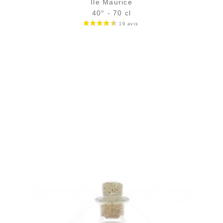
Île Maurice
40° - 70 cl
Bouteille :
37,90
€
rupture temporaire
Échantillon 5 cl :
5,61
€
rupture temporaire
AJOUTER
FAVORIS
Même marque pour un rhum aux notes fraîches d'agrumes et de
fruits exotiques...