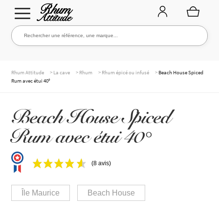
Aller
Aller
Rechercher une référence, une marque...
Rechercher
à
au
la
contenu
navigation
TOUTE LA CAVE
>
>
>
>
Rhum Attitude
La cave
Rhum
Rhum épicé ou infusé
Beach House Spiced
Rum avec étui 40°
NOS RHUMS
Beach House Spiced
Rum avec étui 40°
WHISKIES & +
(8 avis)
MARQUES
Île Maurice
Beach House