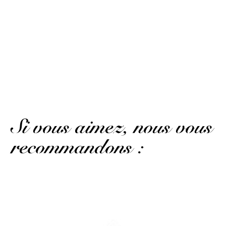
Fabrice C.
Publié le 3 décembre 2019 à 22 h 02 min
Excellent.
AFFICHER PLUS D'AVIS
Si vous aimez, nous vous
recommandons :
Le même spiced rum sans étui...