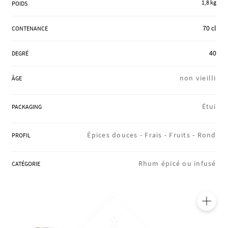
1,8 kg
POIDS
RÉGIONS
70 cl
CONTENANCE
COFFRETS & CADEAUX
40
DEGRÉ
non vieilli
ÂGE
BOUTIQUE LOIRET
Étui
PACKAGING
BLOG
Épices douces -
Frais -
Fruits -
Rond
PROFIL
Rhum épicé ou infusé
CATÉGORIE
🔍