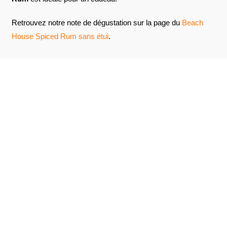
Retrouvez notre note de dégustation sur la page du
Beach
House Spiced Rum sans étui
.
AVIS À PROPOS DU PRODUIT
VOIR L'ATTESTATION
9.3
/10
Frédéric K.
Publié le 1 novembre 2020 à 19 h 50 min
Basé sur 8 avis
Bon rhum pour des apéros Attention c’est sucré ??
Frédéric K.