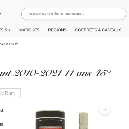
Rechercher une référence, une marque...
Recherch
e
S & +
MARQUES
RÉGIONS
COFFRETS & CADEAUX
2021 11 ans 45°
nt 2010-2021 11 ans 45°
sic Rum
 cl
🔍
45