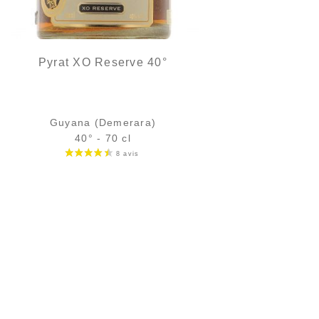
Pyrat XO Reserve 40°
Guyana (Demerara)
40° - 70 cl
Bouteille :
41,90
€
en stock
Échantillon 5 cl :
5,89
€
en stock
AJOUTER
FAVORIS