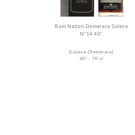
Rum Nation Demerara Solera
N°14 40°
Guyana (Demerara)
40° - 70 cl
Bouteille :
Le prix initial était : 49
Le prix actuel es
49,90
€
44,90
€
en stock
Échantillon 5 cl :
rupture définitive
AJOUTER
FAVORIS