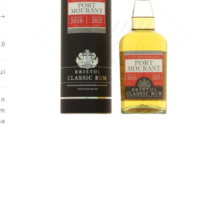
++
10
ui
on
um
se