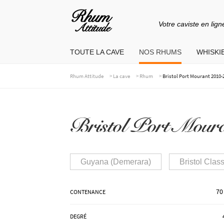
Votre caviste en lign
Aller
Aller
à
au
TOUTE LA CAVE
NOS RHUMS
WHISKIE
la
contenu
navigation
>
>
>
Rhum Attitude
La cave
Rhum
Bristol Port Mourant 2010-
Bristol Port Moura
Guyana (Demerara)
Bristol Clas
70
CONTENANCE
DEGRÉ