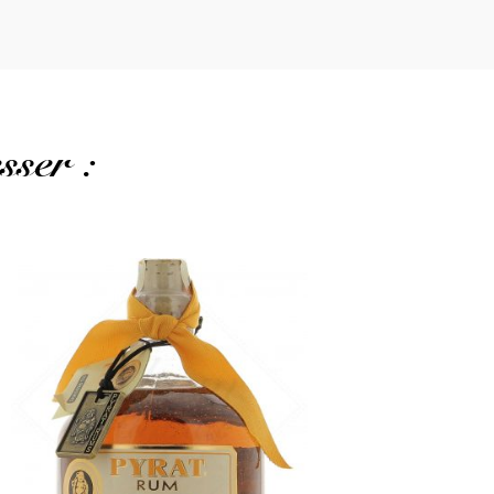
sser :