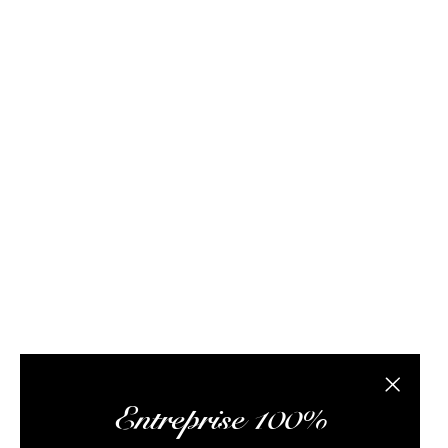
FAQ / Aide
Conditions de livraison
Conditions générales d
Rhum Attitude est un caviste spécialisé dans le r
site internet propose des bouteilles, des échantil
composée de passionnés de rhum et de logisticiens.
conseils pertinents, vous faire lire des articles 
L’abus
Fermer la
Entreprise 100%