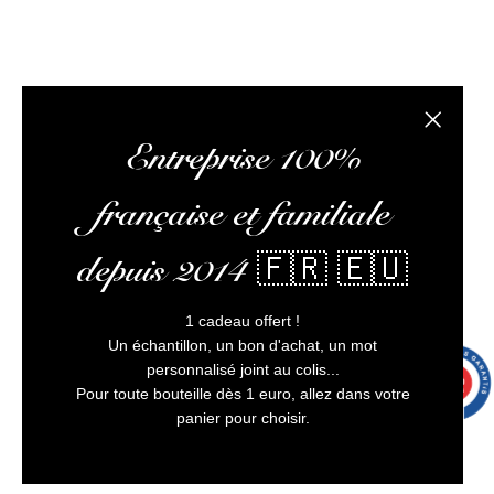
Fermer la
Entreprise 100%
française et familiale
depuis 2014 🇫🇷 🇪🇺
1 cadeau offert !
Un échantillon, un bon d'achat, un mot
personnalisé joint au colis...
9.7
/10
9992 avis
Pour toute bouteille dès 1 euro, allez dans votre
panier pour choisir.
5 avi