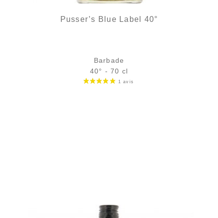
Pusser’s Blue Label 40°
Barbade
40° - 70 cl
Bouteille :
31,90
€
en stock
Échantillon 5 cl :
5,18
€
rupture temporaire
AJOUTER
FAVORIS