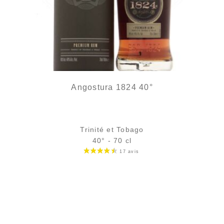
Angostura 1824 40°
Trinité et Tobago
40° - 70 cl
Bouteille :
65,90
€
en stock
Échantillon 5 cl :
7,61
€
en stock
AJOUTER
FAVORIS