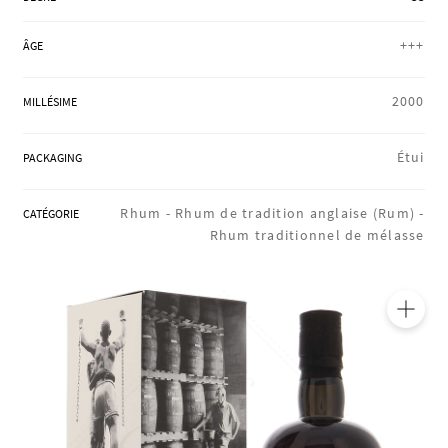
RÉGIONS
+++
ÂGE
COFFRETS & CADEAUX
2000
MILLÉSIME
Étui
PACKAGING
BOUTIQUE LOIRET
Rhum -
Rhum de tradition anglaise (Rum) -
CATÉGORIE
Rhum traditionnel de mélasse
BLOG
🔍