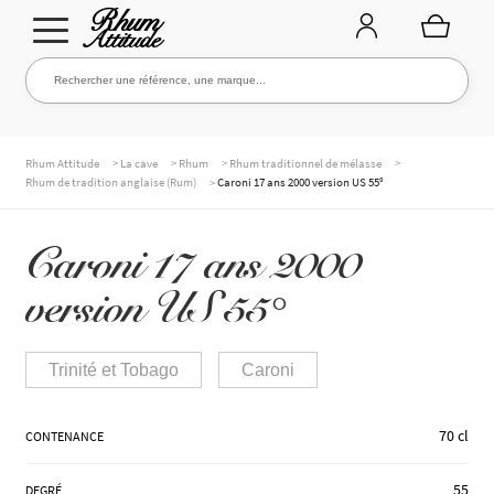
Aller
Aller
Rechercher une référence, une marque...
Rechercher
à
au
la
contenu
navigation
TOUTE LA CAVE
>
>
>
>
Rhum Attitude
La cave
Rhum
Rhum traditionnel de mélasse
>
Rhum de tradition anglaise (Rum)
Caroni 17 ans 2000 version US 55°
NOS RHUMS
Caroni 17 ans 2000
version US 55°
WHISKIES & +
Trinité et Tobago
Caroni
MARQUES
70 cl
CONTENANCE
55
DEGRÉ