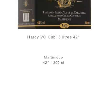
Hardy VO Cubi 3 litres 42°
Martinique
42° - 300 cl
Cubi :
129,00
€
rupture temporaire
Échantillon 5 cl :
5,75
€
en stock
AJOUTER
FAVORIS