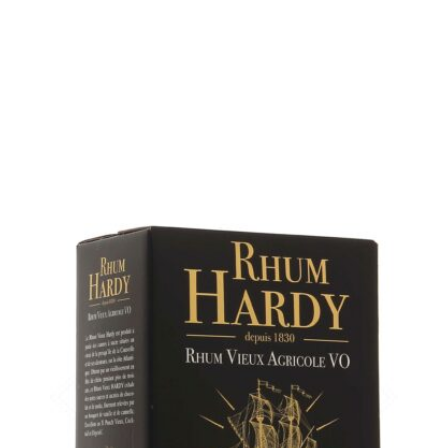
en stock
AJOUTER
FAVORIS
Un rhum vieux plus complexe, à déguster pur...