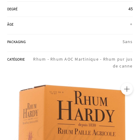
RÉGIONS
45
DEGRÉ
+
ÂGE
COFFRETS & CADEAUX
Sans
PACKAGING
BOUTIQUE LOIRET
Rhum -
Rhum AOC Martinique -
Rhum pur jus
CATÉGORIE
de canne
BLOG
🔍