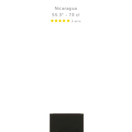
Nicaragua
55.3° - 70 cl
Bouteille :
98,90
€
en stock
Sample Verre 3 cl :
7,70
€
en stock
AJOUTER
FAVORIS
Le brut de fût va très bien aux rhums latinos...