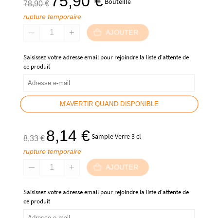
75,90
€
Bouteille
78,90
€
prix
prix
rupture temporaire
initial
actuel
était :
est :
AJOUTER
78,90 €.
75,90 €.
Saisissez votre adresse email pour rejoindre la liste d'attente de
ce produit
M'AVERTIR QUAND DISPONIBLE
Le
Le
8,14
€
Sample Verre 3 cl
8,33
€
prix
prix
rupture temporaire
initial
actuel
était :
est :
AJOUTER
8,33 €.
8,14 €.
Saisissez votre adresse email pour rejoindre la liste d'attente de
ce produit