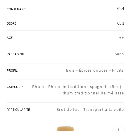
RÉGIONS
50 cl
CONTENANCE
65.1
DEGRÉ
COFFRETS & CADEAUX
++
ÂGE
BOUTIQUE LOIRET
Sans
PACKAGING
Bois -
Épices douces -
Fruits
PROFIL
BLOG
Rhum -
Rhum de tradition espagnole (Ron) -
CATÉGORIE
Rhum traditionnel de mélasse
Brut de fût -
Transport à la voile
PARTICULARITÉ