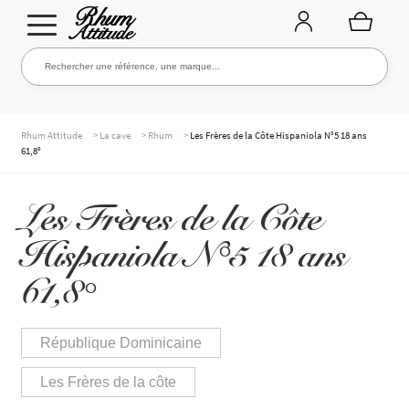
Aller
Aller
Rechercher une référence, une marque...
Rechercher
à
au
la
contenu
navigation
TOUTE LA CAVE
>
>
>
Rhum Attitude
La cave
Rhum
Les Frères de la Côte Hispaniola N°5 18 ans
61,8°
NOS RHUMS
Les Frères de la Côte
Hispaniola N°5 18 ans
WHISKIES & +
61,8°
République Dominicaine
MARQUES
Les Frères de la côte