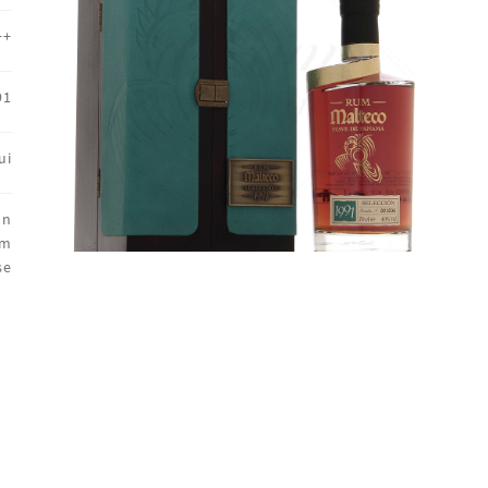
++
91
ui
on
um
se