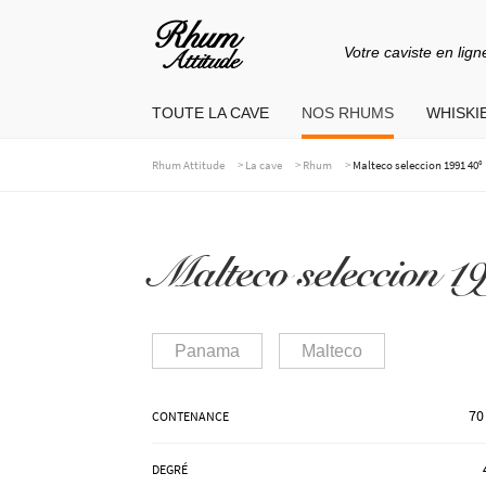
Votre caviste en lign
Aller
Aller
à
au
TOUTE LA CAVE
NOS RHUMS
WHISKIE
la
contenu
navigation
>
>
>
Rhum Attitude
La cave
Rhum
Malteco seleccion 1991 40°
Malteco seleccion 1
Panama
Malteco
70
CONTENANCE
DEGRÉ