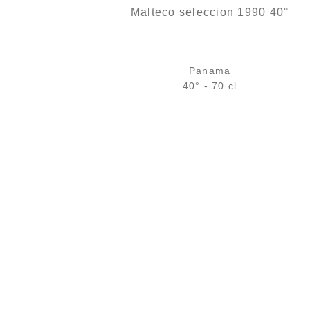
Malteco seleccion 1990 40°
Panama
40° - 70 cl
Bouteille :
158,00
€
rupture temporaire
Sample Verre 3 cl :
10,27
€
en stock
AJOUTER
FAVORIS