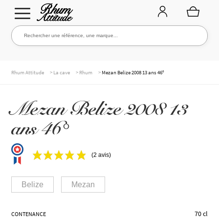
Aller
Aller
Rechercher une référence, une marque...
Rechercher
à
au
la
contenu
navigation
TOUTE LA CAVE
>
>
>
Rhum Attitude
La cave
Rhum
Mezan Belize 2008 13 ans 46°
Mezan Belize 2008 13
NOS RHUMS
ans 46°
WHISKIES & +
(2 avis)
Belize
Mezan
MARQUES
70 cl
CONTENANCE