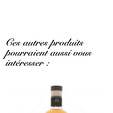
quality/price ratio. It’s exactly what I was looking for
without ‘St Lucia’ written on the label, just to vary a bit 🙂
(Avis traduit)
Ces autres produits
pourraient aussi vous
intéresser :