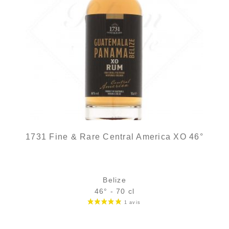
1731 Fine & Rare Central America XO 46°
Belize
46° - 70 cl
Bouteille :
Le prix initial était : 51,90 €.
Le prix actuel est : 46,90 €.
51,90
€
46,90
€