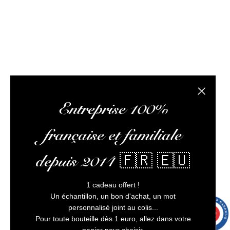
client irréprochable.
L’abus d’alcool est dangereux pour la santé, à
consommer avec modération
Fermer la
Entreprise 100%
française et familiale
depuis 2014 🇫🇷 🇪🇺
1 cadeau offert !
Un échantillon, un bon d'achat, un mot
personnalisé joint au colis...
9.7
/10
9991 avis
Pour toute bouteille dès 1 euro, allez dans votre