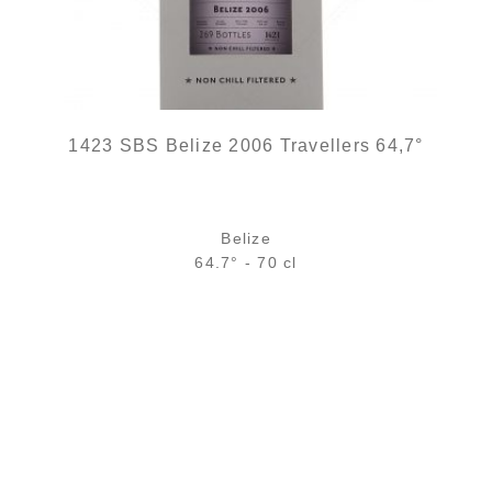
1423 SBS Belize 2006 Travellers 64,7°
Belize
64.7° - 70 cl
Bouteille :
rupture définitive
Sample Verre 3 cl :
9,44
€
en stock
AJOUTER
FAVORIS