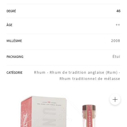
RÉGIONS
46
DEGRÉ
++
ÂGE
COFFRETS & CADEAUX
2008
MILLÉSIME
BOUTIQUE LOIRET
Étui
PACKAGING
Rhum -
Rhum de tradition anglaise (Rum) -
CATÉGORIE
BLOG
Rhum traditionnel de mélasse
🔍