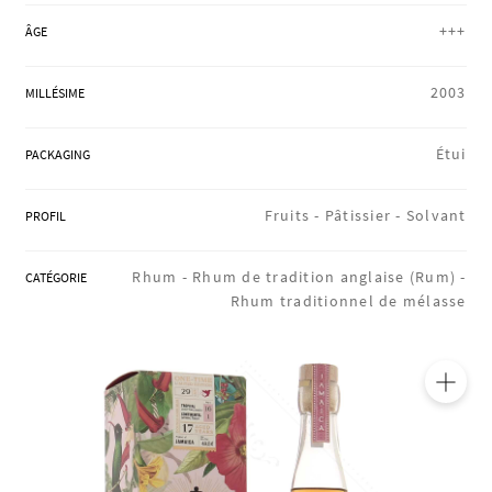
RÉGIONS
+++
ÂGE
2003
MILLÉSIME
COFFRETS & CADEAUX
Étui
PACKAGING
BOUTIQUE LOIRET
Fruits -
Pâtissier -
Solvant
PROFIL
Rhum -
Rhum de tradition anglaise (Rum) -
CATÉGORIE
BLOG
Rhum traditionnel de mélasse
🔍