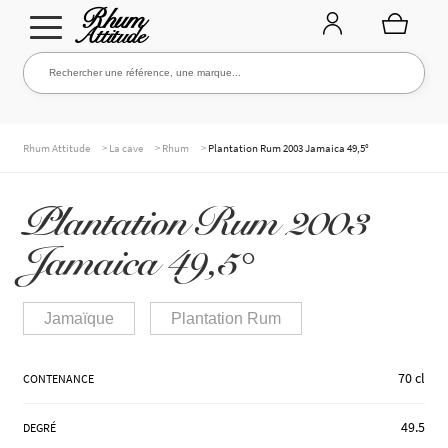
Aller
Aller
Rechercher une référence, une marque...
Rechercher
à
au
la
contenu
navigation
TOUTE LA CAVE
>
>
>
Rhum Attitude
La cave
Rhum
Plantation Rum 2003 Jamaica 49,5°
Plantation Rum 2003
NOS RHUMS
Jamaica 49,5°
WHISKIES & +
Jamaïque
Plantation Rum
70 cl
CONTENANCE
MARQUES
49.5
DEGRÉ