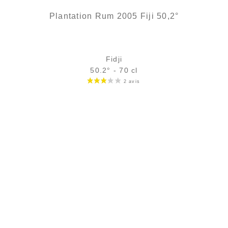
Plantation Rum 2005 Fiji 50,2°
Fidji
50.2° - 70 cl
Bouteille :
rupture définitive
Échantillon 5 cl :
rupture définitive
AJOUTER
FAVORIS
Un rhum de la même distillerie...