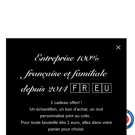
L’abus d’alcool est dangereux pour la santé, à
consommer avec modération
Fermer la
Entreprise 100%
française et familiale
depuis 2014 🇫🇷 🇪🇺
1 cadeau offert !
Un échantillon, un bon d'achat, un mot
personnalisé joint au colis...
9.7
/10
9991 avis
Pour toute bouteille dès 1 euro, allez dans votre
panier pour choisir.