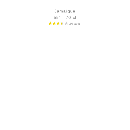
Jamaïque
55° - 70 cl
Bouteille :
rupture définitive
Échantillon 5 cl :
rupture définitive
AJOUTER
FAVORIS
PAIEMENT SÉCURISÉ