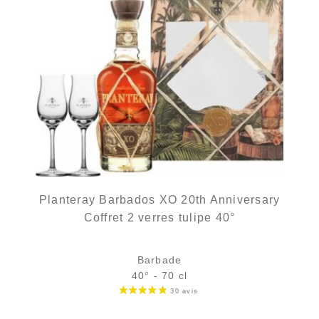
Planteray Barbados XO 20th Anniversary
Coffret 2 verres tulipe 40°
Barbade
40° - 70 cl
Le prix initial était : 62,90 €.
Le prix actuel est : 58,90 €.