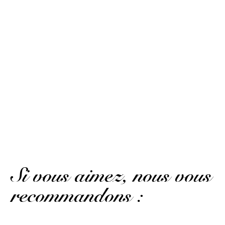
min)
Service client de qualité. Bonne expérience pour une
première commande. Je recommande !
Paul-Etienne M.
Publié le 28 juin 2025 à 18 h 17 min
(Date de commande : Le 7 juin 2025 à 14 h 16
min)
Quality customer service. Good experience for a first
order. I recommend!
(Avis traduit)
Si vous aimez, nous vous
recommandons :