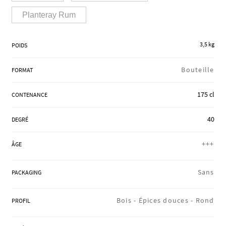
RÉGIONS
Planteray Rum
3,5 kg
POIDS
COFFRETS & CADEAUX
Bouteille
FORMAT
BOUTIQUE LOIRET
175 cl
CONTENANCE
40
DEGRÉ
BLOG
+++
ÂGE
Sans
PACKAGING
Bois -
Épices douces -
Rond
PROFIL