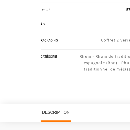
57
DEGRÉ
ÂGE
Coffret 2 verr
PACKAGING
Rhum -
Rhum de traditi
CATÉGORIE
espagnole (Ron) -
Rh
traditionnel de mélas
DESCRIPTION