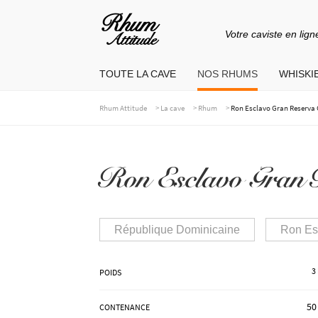
Votre caviste en lign
Aller
Aller
à
au
TOUTE LA CAVE
NOS RHUMS
WHISKIE
la
contenu
navigation
>
>
>
Rhum Attitude
La cave
Rhum
Ron Esclavo Gran Reserva Ov
Ron Esclavo Gran Re
République Dominicaine
Ron Es
3
POIDS
50
CONTENANCE