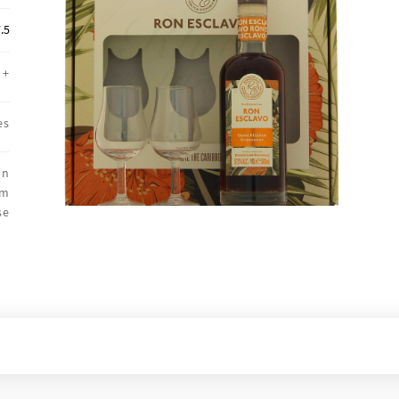
.5
+
es
on
um
se