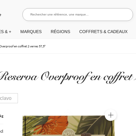
Rechercher une référence, une marque...
Recherch
e
S & +
MARQUES
RÉGIONS
COFFRETS & CADEAUX
erproof en coffret 2 verres 57,5°
serva Overproof en coffret 
clavo
 kg
🔍
 cl