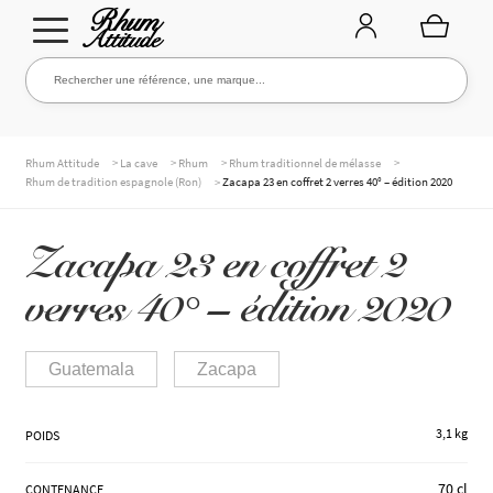
Aller
Aller
Rechercher une référence, une marque...
Rechercher
à
au
la
contenu
navigation
TOUTE LA CAVE
>
>
>
>
Rhum Attitude
La cave
Rhum
Rhum traditionnel de mélasse
>
Rhum de tradition espagnole (Ron)
Zacapa 23 en coffret 2 verres 40° – édition 2020
NOS RHUMS
Zacapa 23 en coffret 2
verres 40° – édition 2020
WHISKIES & +
Guatemala
Zacapa
MARQUES
3,1 kg
POIDS
70 cl
CONTENANCE