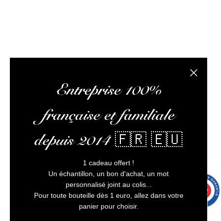
L’abus d’alcool est dangereux pour la santé, à
consommer avec modération
Fermer la
Entreprise 100%
française et familiale
depuis 2014 🇫🇷 🇪🇺
1 cadeau offert !
Un échantillon, un bon d'achat, un mot
personnalisé joint au colis...
9.7
/10
9991 avis
Pour toute bouteille dès 1 euro, allez dans votre
panier pour choisir.