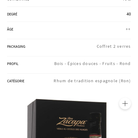
RÉGIONS
40
DEGRÉ
++
ÂGE
COFFRETS & CADEAUX
Coffret 2 verres
PACKAGING
BOUTIQUE LOIRET
Bois -
Épices douces -
Fruits -
Rond
PROFIL
BLOG
Rhum de tradition espagnole (Ron)
CATÉGORIE
🔍