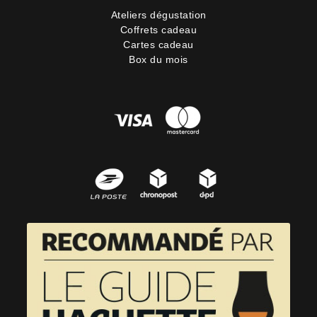
Ateliers dégustation
Coffrets cadeau
Cartes cadeau
Box du mois