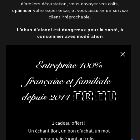
d’ateliers dégustation, vous envoyer vos colis,
optimiser votre expérience, et vous assurer un service
client irréprochable.
L’abus d’alcool est dangereux pour la santé, à
consommer avec modération
Fermer la
Entreprise 100%
française et familiale
depuis 2014 🇫🇷 🇪🇺
1 cadeau offert !
Un échantillon, un bon d'achat, un mot
personnalisé joint au colis...