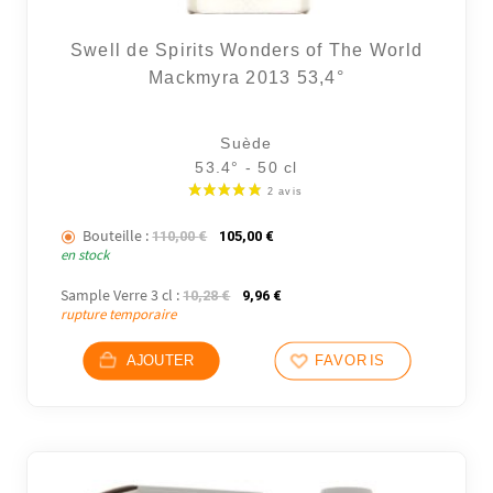
Swell de Spirits Wonders of The World
Mackmyra 2013 53,4°
Suède
53.4° - 50 cl
Bouteille :
Le prix initial était : 110,00 €.
Le prix actuel est : 105,00 €.
110,00
€
105,00
€
en stock
Sample Verre 3 cl :
Le prix initial était : 10,28 €.
Le prix actuel est : 9,96 €.
10,28
€
9,96
€
rupture temporaire
AJOUTER
FAVORIS