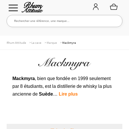
Aller
Aller
Rechercher une référence, une marque...
Rechercher
à
au
la
contenu
navigation
TOUTE LA CAVE
>
>
>
Rhum Attitude
La cave
Marque
Mackmyra
Mackmyra
NOS RHUMS
Mackmyra
, bien que fondée en 1999 seulement
par 8 étudiants, est la distillerie de whisky la plus
WHISKIES & +
ancienne de
Suède
…
Lire plus
MARQUES