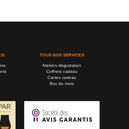
IS
TOUS NOS SERVICES
ins
Ateliers dégustation
erts
Coffrets cadeau
Cartes cadeau
Box du mois