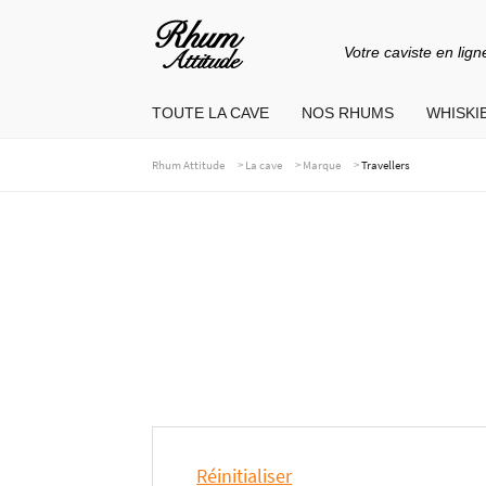
Votre caviste en lign
Aller
Aller
à
au
TOUTE LA CAVE
NOS RHUMS
WHISKIE
la
contenu
navigation
>
>
>
Rhum Attitude
La cave
Marque
Travellers
Réinitialiser