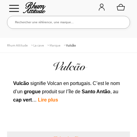
Aller
Aller
Rechercher une référence, une marque...
Rechercher
à
au
la
contenu
navigation
TOUTE LA CAVE
>
>
>
Rhum Attitude
La cave
Marque
Vulcão
Vulcão
NOS RHUMS
Vulcão
signifie Volcan en portugais. C’est le nom
d’un
grogue
produit sur l’île de
Santo Antão
, au
WHISKIES & +
cap vert
…
Lire plus
MARQUES