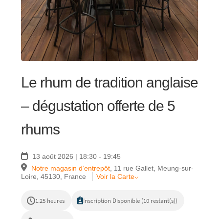
RÉGIONS
COFFRETS & CADEAUX
Le rhum de tradition anglaise
BOUTIQUE LOIRET
– dégustation offerte de 5
rhums
BLOG
13 août 2026 | 18:30 - 19:45
Notre magasin d’entrepôt
,
11 rue Gallet, Meung-sur-
Loire, 45130, France
Voir la Carte
1.25 heures
Inscription Disponible (10 restant(s))