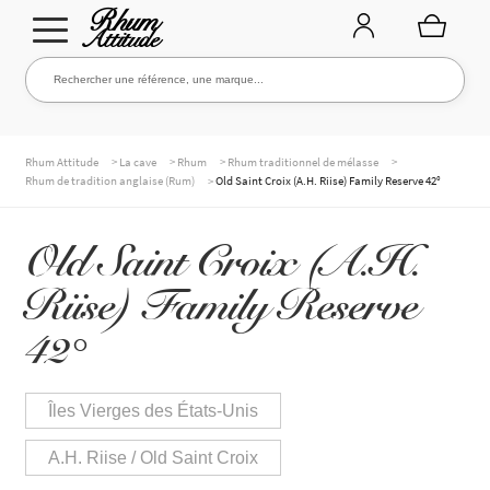
Aller
Aller
Rechercher une référence, une marque...
Rechercher
à
au
la
contenu
navigation
TOUTE LA CAVE
>
>
>
>
Rhum Attitude
La cave
Rhum
Rhum traditionnel de mélasse
>
Rhum de tradition anglaise (Rum)
Old Saint Croix (A.H. Riise) Family Reserve 42°
NOS RHUMS
Old Saint Croix (A.H.
Riise) Family Reserve
WHISKIES & +
42°
Îles Vierges des États-Unis
MARQUES
A.H. Riise / Old Saint Croix