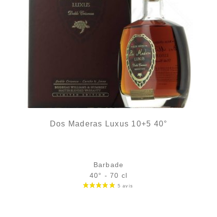
Dos Maderas Luxus 10+5 40°
Barbade
40° - 70 cl
Bouteille :
Le prix initial était : 170,00 €.
Le prix actuel est : 162,00 €.
170,00
€
162,00
€
en stock