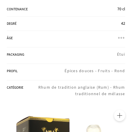
RÉGIONS
70 cl
CONTENANCE
42
DEGRÉ
COFFRETS & CADEAUX
+++
ÂGE
BOUTIQUE LOIRET
Étui
PACKAGING
Épices douces -
Fruits -
Rond
PROFIL
BLOG
Rhum de tradition anglaise (Rum) -
Rhum
CATÉGORIE
traditionnel de mélasse
🔍