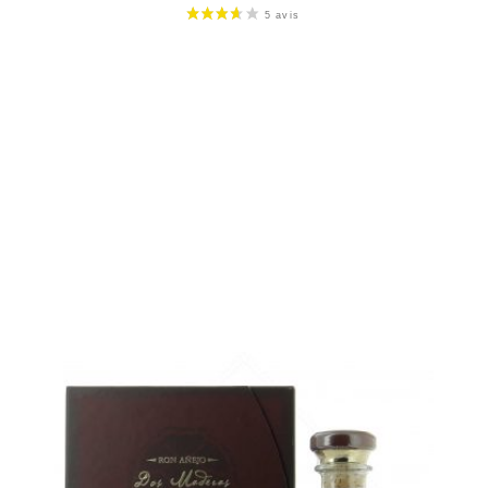
Bouteille :
35,90
€
rupture temporaire
Échantillon 5 cl :
5,46
€
rupture temporaire
AJOUTER
FAVORIS
Un autre rhum très rond et parfumé...