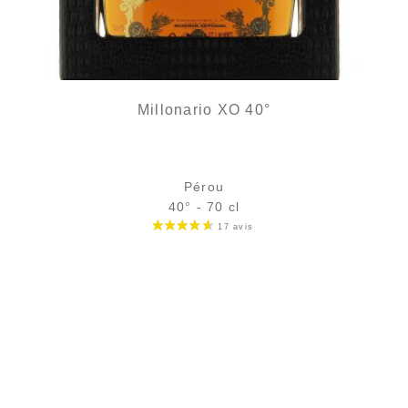
Millonario XO 40°
Pérou
40° - 70 cl
Bouteille :
91,90
€
en stock
Échantillon 5 cl :
9,46
€
en stock
AJOUTER
FAVORIS