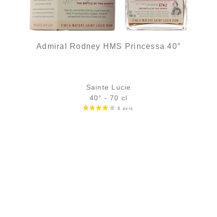
Admiral Rodney HMS Princessa 40°
Sainte Lucie
40° - 70 cl
Bouteille :
57,90
€
en stock
Échantillon 5 cl :
7,04
€
en stock
AJOUTER
FAVORIS