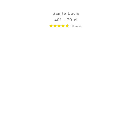
Sainte Lucie
40° - 70 cl
Bouteille :
79,90
€
en stock
Échantillon 5 cl :
8,61
€
en stock
AJOUTER
FAVORIS
PAIEMENT SÉCURISÉ