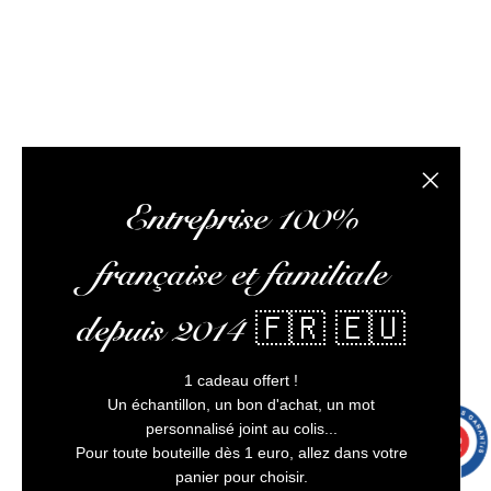
L’abus d’alcool est dangereux pour la santé, à
consommer avec modération
6 avi
Fermer la
Entreprise 100%
française et familiale
depuis 2014 🇫🇷 🇪🇺
1 cadeau offert !
Un échantillon, un bon d'achat, un mot
personnalisé joint au colis...
9.7
/10
9993 avis
Pour toute bouteille dès 1 euro, allez dans votre
panier pour choisir.