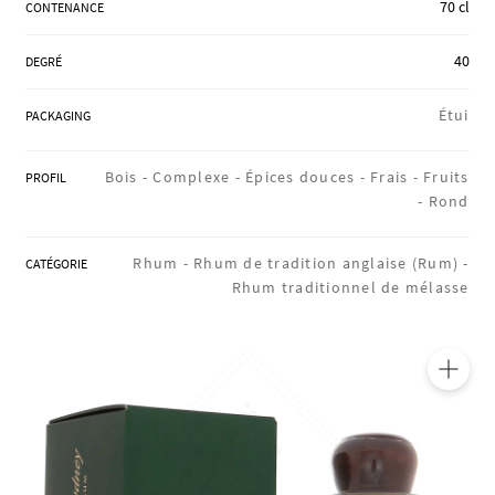
70 cl
CONTENANCE
RÉGIONS
40
DEGRÉ
COFFRETS & CADEAUX
Étui
PACKAGING
Bois -
Complexe -
Épices douces -
Frais -
Fruits
PROFIL
BOUTIQUE LOIRET
-
Rond
Rhum -
Rhum de tradition anglaise (Rum) -
CATÉGORIE
BLOG
Rhum traditionnel de mélasse
🔍