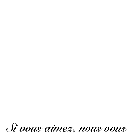
10
/10
Damien C.
Publié le 21 avril 2021 à 9 h 27 min
Basé sur 3 avis
Formidable
(Avis traduit)
Damien C.
Publié le 21 avril 2021 à 9 h 27 min
Formidable
Aurore s.
Publié le 12 septembre 2019 à 16 h 45 min
Très bon, je prendrais la grande bouteille la prochaine
fois car délicieux
Si vous aimez, nous vous