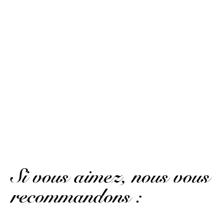
Fabienne D.
Publié le 11 juin 2024 à 20 h 04 min
Parfait avec un jus d’ananas.
Fabienne D.
Publié le 11 juin 2024 à 20 h 04 min
Perfect with pineapple juice.
(Avis traduit)
AFFICHER PLUS D'AVIS
Si vous aimez, nous vous
recommandons :