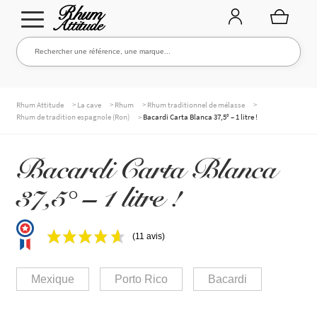
Aller
Aller
Rechercher une référence, une marque...
Rechercher
à
au
la
contenu
navigation
TOUTE LA CAVE
>
>
>
>
Rhum Attitude
La cave
Rhum
Rhum traditionnel de mélasse
>
Rhum de tradition espagnole (Ron)
Bacardi Carta Blanca 37,5° – 1 litre !
NOS RHUMS
Bacardi Carta Blanca
37,5° – 1 litre !
WHISKIES & +
(11 avis)
MARQUES
Mexique
Porto Rico
Bacardi