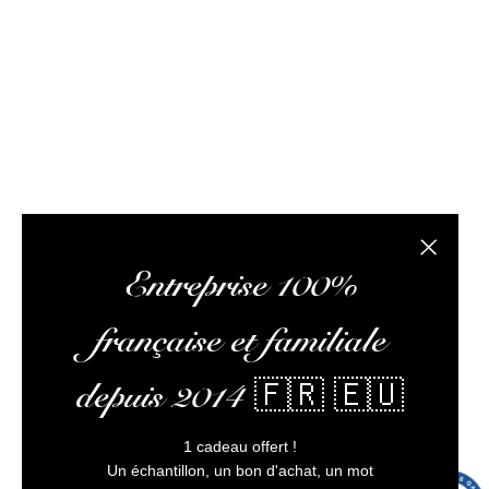
d’ateliers dégustation, vous envoyer vos colis,
optimiser votre expérience, et vous assurer un service
client irréprochable.
L’abus d’alcool est dangereux pour la santé, à
consommer avec modération
Fermer la
Entreprise 100%
4 avi
française et familiale
depuis 2014 🇫🇷 🇪🇺
1 cadeau offert !
Un échantillon, un bon d'achat, un mot