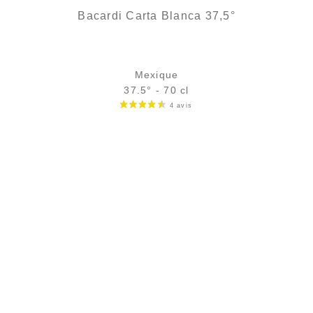
Bacardi Carta Blanca 37,5°
Mexique
37.5° - 70 cl
Bouteille :
21,90
€
en stock
Échantillon 5 cl :
4,46
€
en stock
AJOUTER
FAVORIS