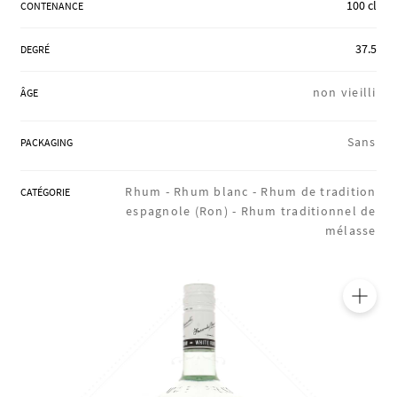
100 cl
CONTENANCE
RÉGIONS
37.5
DEGRÉ
COFFRETS & CADEAUX
non vieilli
ÂGE
Sans
PACKAGING
BOUTIQUE LOIRET
Rhum -
Rhum blanc -
Rhum de tradition
CATÉGORIE
espagnole (Ron) -
Rhum traditionnel de
BLOG
mélasse
🔍