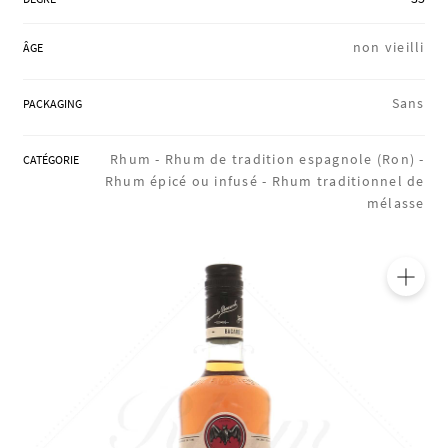
RÉGIONS
non vieilli
ÂGE
COFFRETS & CADEAUX
Sans
PACKAGING
Rhum -
Rhum de tradition espagnole (Ron) -
CATÉGORIE
BOUTIQUE LOIRET
Rhum épicé ou infusé -
Rhum traditionnel de
mélasse
BLOG
🔍