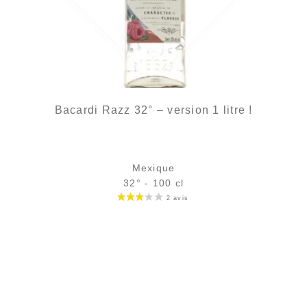
Bacardi Razz 32° – version 1 litre !
Mexique
32° - 100 cl
Bouteille :
27,90
€
en stock
Échantillon 5 cl :
4,30
€
rupture temporaire
AJOUTER
FAVORIS