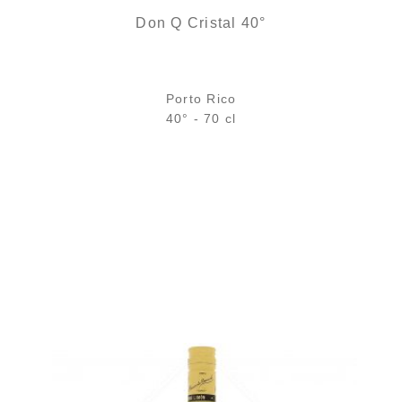
Don Q Cristal 40°
Porto Rico
40° - 70 cl
Bouteille :
29,90
€
en stock
Échantillon 5 cl :
5,04
€
en stock
AJOUTER
FAVORIS