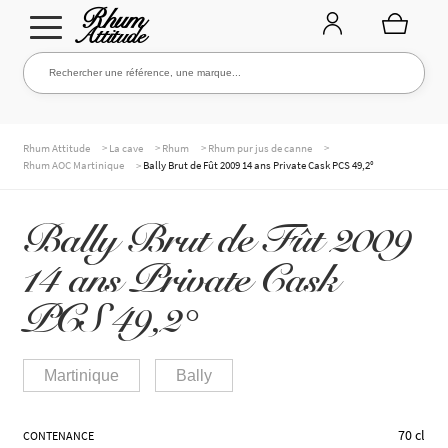
Aller
Aller
Rechercher une référence, une marque...
Rechercher
à
au
la
contenu
navigation
TOUTE LA CAVE
>
>
>
>
Rhum Attitude
La cave
Rhum
Rhum pur jus de canne
>
Rhum AOC Martinique
Bally Brut de Fût 2009 14 ans Private Cask PCS 49,2°
NOS RHUMS
Bally Brut de Fût 2009
14 ans Private Cask
WHISKIES & +
PCS 49,2°
Martinique
Bally
MARQUES
70 cl
CONTENANCE