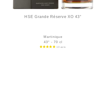
HSE Grande Réserve XO 43°
Martinique
43° - 70 cl
Bouteille :
65,90
€
en stock
Échantillon 5 cl :
7,61
€
en stock
AJOUTER
FAVORIS