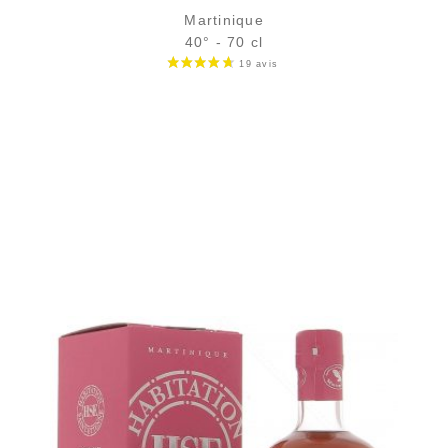
Martinique
40° - 70 cl
Bouteille :
32,90
€
en stock
Échantillon 5 cl :
5,25
€
en stock
AJOUTER
FAVORIS