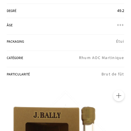
RÉGIONS
49.2
DEGRÉ
+++
ÂGE
COFFRETS & CADEAUX
Étui
PACKAGING
BOUTIQUE LOIRET
Rhum AOC Martinique
CATÉGORIE
Brut de fût
PARTICULARITÉ
BLOG
🔍