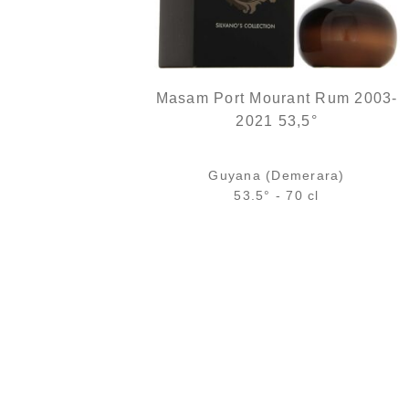
Masam Port Mourant Rum 2003-
2021 53,5°
Guyana (Demerara)
53.5° - 70 cl
Bouteille :
245,00
€
en stock
Sample Verre 3 cl :
14,05
€
en stock
AJOUTER
FAVORIS