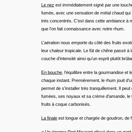
Le nez
est immédiatement signé par une touche 
fumée, avec une sensation de métal chaud qui
très concentrés. C’est dans cette ambiance à mi-
que l’on fait connaissance avec notre rhum.
L’aération nous emporte du côté des fruits exo
leur chaleur tropicale. Le fût de chêne passé à l
couche d’intensité ainsi qu’un esprit plutôt brûla
En bouche
, l’équilibre entre la gourmandise et l
chaque instant. Premièrement, le rhum jouit d’un
permet de s’installer très tranquillement. Il peu
fumées, ses noyaux et sa crème d’amande, le 
fruits à coque carbonisés.
La finale
est longue et chargée de goudron, de fu
« Un énorme Port Mourant glissé dans un gant