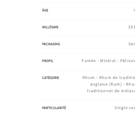
ÂGE
20
MILLÉSIME
Sa
PACKAGING
Fumée -
Minéral -
Pâtissi
PROFIL
Rhum -
Rhum de traditi
CATÉGORIE
anglaise (Rum) -
Rh
traditionnel de mélas
Single ca
PARTICULARITÉ