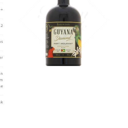
++
12
ns
er
on
um
se
sk