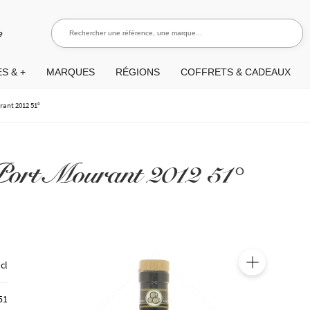
Rechercher une référence, une marque...
Recherch
e
S & +
MARQUES
RÉGIONS
COFFRETS & CADEAUX
ant 2012 51°
ort Mourant 2012 51°
 cl
🔍
51