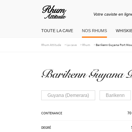
Votre caviste en lign
Aller
Aller
à
au
TOUTE LA CAVE
NOS RHUMS
WHISKIE
la
contenu
navigation
>
>
>
Rhum Attitude
La cave
Rhum
Barikenn Guyana Port Mour
Barikenn Guyana P
Guyana (Demerara)
Barikenn
70
CONTENANCE
DEGRÉ