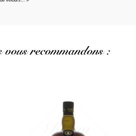
us vous recommandons :
Un embouteillage officiel, plus doux...