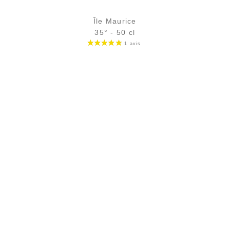
Île Maurice
35° - 50 cl
Bouteille :
24,90
€
rupture temporaire
Échantillon 5 cl :
5,39
€
rupture temporaire
AJOUTER
FAVORIS