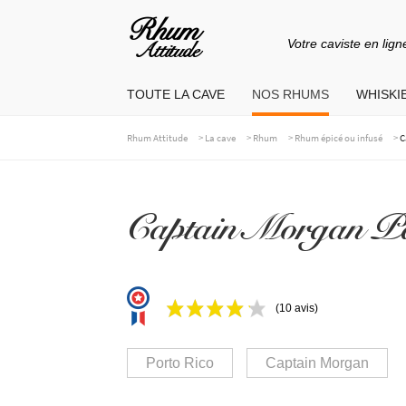
Votre caviste en lign
Aller
Aller
à
au
TOUTE LA CAVE
NOS RHUMS
WHISKIE
la
contenu
navigation
>
>
>
>
Rhum Attitude
La cave
Rhum
Rhum épicé ou infusé
C
Captain Morgan Par
(10 avis)
Porto Rico
Captain Morgan