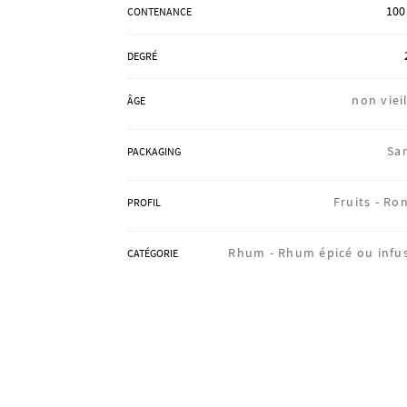
100 
CONTENANCE
DEGRÉ
non vieil
ÂGE
Sa
PACKAGING
Fruits -
Ro
PROFIL
Rhum -
Rhum épicé ou infu
CATÉGORIE