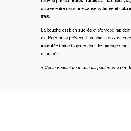
relevée par des
notes fruitées
et acidulées, f
sucrée entre dans une danse rythmée et colorée
frais.
La bouche est bien
sucrée
et s’enrobe rapideme
est léger mais présent, il taquine la noix de coc
acidulée
traîne toujours dans les parages mais e
et sucrée.
« Cet ingrédient pour cocktail peut même être 