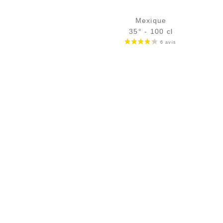
Mexique
35° - 100 cl
Bouteille :
27,90
€
rupture temporaire
Échantillon 5 cl :
4,30
€
en stock
AJOUTER
FAVORIS