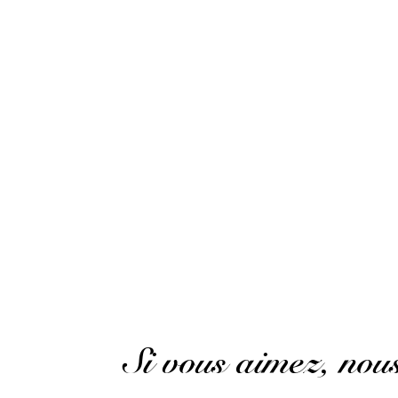
Super surprise
Patrick L.
Publié le 16 mars 2022 à 18 h 14 min
Beaucoup trop sec
Patrick L.
Publié le 16 mars 2022 à 18 h 14 min
Way too dry
(Avis traduit)
Si vous aimez, no