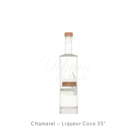
Une jolie liqueur à base de rhum pur jus de canne...
Chamarel – Liqueur Coco 35°