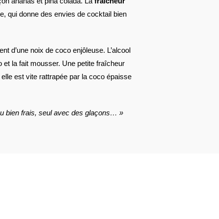
açon ananas et piña colada. La
fraîcheur
, qui donne des envies de cocktail bien
nt d’une noix de coco enjôleuse. L’alcool
o et la fait mousser. Une petite fraîcheur
lle est vite rattrapée par la coco épaisse
bu bien frais, seul avec des glaçons… »
AVIS À PROPOS DU PRODUIT
6
2
2