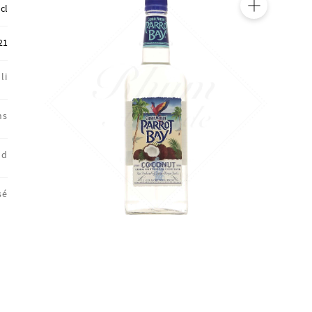
cl
🔍
21
li
ns
nd
sé