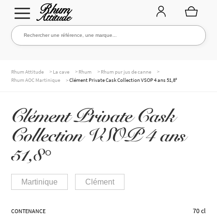
Aller
Aller
Rechercher une référence, une marque...
Rechercher
à
au
la
contenu
navigation
TOUTE LA CAVE
>
>
>
>
Rhum Attitude
La cave
Rhum
Rhum pur jus de canne
>
Rhum AOC Martinique
Clément Private Cask Collection VSOP 4 ans 51,8°
NOS RHUMS
Clément Private Cask
Collection VSOP 4 ans
WHISKIES & +
51,8°
Martinique
Clément
MARQUES
70 cl
CONTENANCE