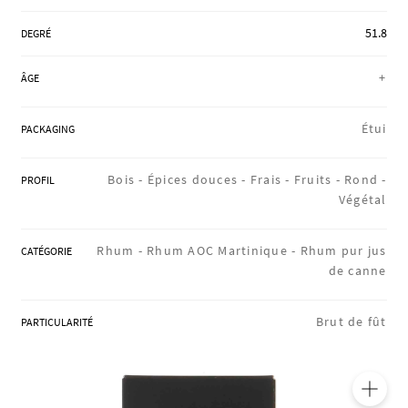
RÉGIONS
51.8
DEGRÉ
+
ÂGE
COFFRETS & CADEAUX
Étui
PACKAGING
BOUTIQUE LOIRET
Bois -
Épices douces -
Frais -
Fruits -
Rond -
PROFIL
Végétal
BLOG
Rhum -
Rhum AOC Martinique -
Rhum pur jus
CATÉGORIE
de canne
Brut de fût
PARTICULARITÉ