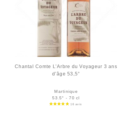
Chantal Comte L’Arbre du Voyageur 3 ans
d’âge 53,5°
Martinique
53.5° - 70 cl
Bouteille :
rupture définitive
Sample Verre 3 cl :
8,14
€