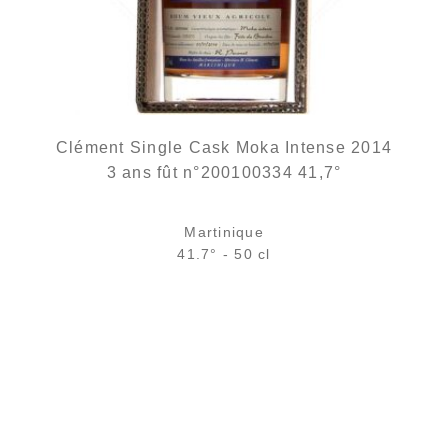
Clément Single Cask Moka Intense 2014
3 ans fût n°200100334 41,7°
Martinique
41.7° - 50 cl
Bouteille :
rupture définitive
Échantillon 5 cl :
rupture définitive
AJOUTER
FAVORIS