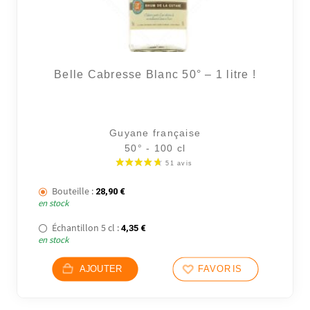
Belle Cabresse Blanc 50° – 1 litre !
Guyane française
30 avi
50° - 100 cl
Bouteille :
28,90
€
en stock
Échantillon 5 cl :
4,35
€
en stock
AJOUTER
FAVORIS