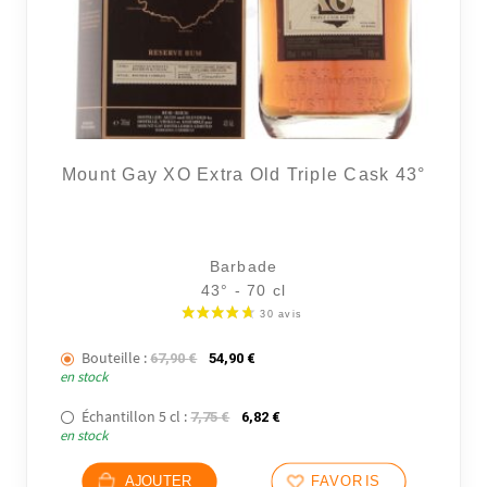
Mount Gay XO Extra Old Triple Cask 43°
Barbade
43° - 70 cl
Bouteille :
Le prix initial était : 67,90 €.
Le prix actuel est : 54,90 €.
67,90
€
54,90
€
en stock
Échantillon 5 cl :
Le prix initial était : 7,75 €.
Le prix actuel est : 6,82 €.
7,75
€
6,82
€
en stock
AJOUTER
FAVORIS