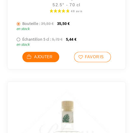
52.5° - 70 cl
Bouteille :
Le prix initial était : 39,50 €.
Le prix actuel est : 35,50 €.
39,50
€
35,50
€
en stock
Échantillon 5 cl :
Le prix initial était : 5,72 €.
Le prix actuel est : 5,44 €.
5,72
€
5,44
€
en stock
AJOUTER
FAVORIS
8 avi