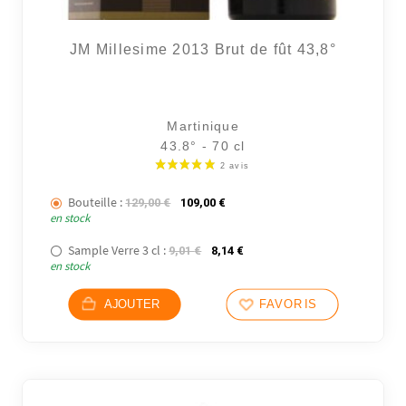
JM Millesime 2013 Brut de fût 43,8°
Martinique
43.8° - 70 cl
Bouteille :
Le prix initial était : 129,00 €.
Le prix actuel est : 109,00 €.
129,00
€
109,00
€
en stock
Sample Verre 3 cl :
Le prix initial était : 9,01 €.
Le prix actuel est : 8,14 €.
9,01
€
8,14
€
en stock
AJOUTER
FAVORIS