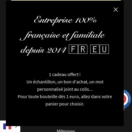
Fermer la
Entreprise 100%
française et familiale
depuis 2014 🇫🇷 🇪🇺
FAQ / Aide
Conditions de livraison
Conditions générales de vente
7 avi
1 cadeau offert !
L’équipe
Un échantillon, un bon d'achat, un mot
Newsletter
personnalisé joint au colis...
Contactez-nous
Pour toute bouteille dès 1 euro, allez dans votre
9.7
/10
9993 avis
Nouveautés
panier pour choisir.
Marques
Particularités
Catégories
Millésimes