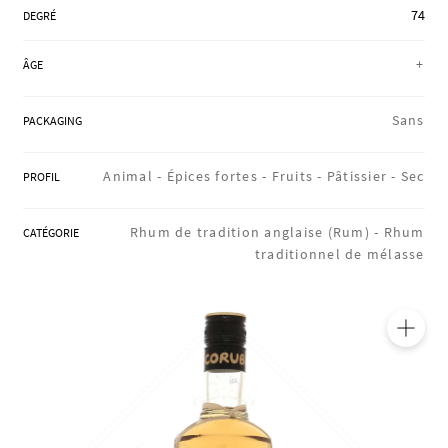
74
RÉGIONS
DEGRÉ
+
ÂGE
COFFRETS & CADEAUX
Sans
PACKAGING
Animal -
Épices fortes -
Fruits -
Pâtissier -
Sec
PROFIL
BOUTIQUE LOIRET
Rhum de tradition anglaise (Rum) -
Rhum
CATÉGORIE
traditionnel de mélasse
BLOG
🔍