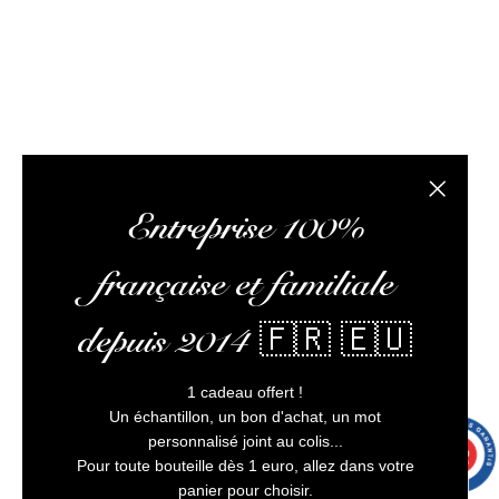
client irréprochable.
L’abus d’alcool est dangereux pour la santé, à
consommer avec modération
Fermer la
Entreprise 100%
française et familiale
depuis 2014 🇫🇷 🇪🇺
1 cadeau offert !
Un échantillon, un bon d'achat, un mot
personnalisé joint au colis...
9.7
/10
9991 avis
Pour toute bouteille dès 1 euro, allez dans votre
panier pour choisir.