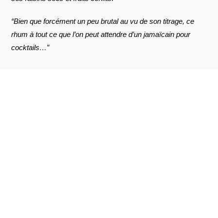
“Bien que forcément un peu brutal au vu de son titrage, ce
rhum à tout ce que l’on peut attendre d’un jamaïcain pour
cocktails…”
AVIS À PROPOS DU PRODUIT
VOIR L'ATTESTATION
10
/10
Laurent L.
Basé sur 4 avis
Publié le 10 juin 2026 à 17 h 41 min
(Date de commande : Le 24 mai 2026 à 10 h 36
min)
👍👍