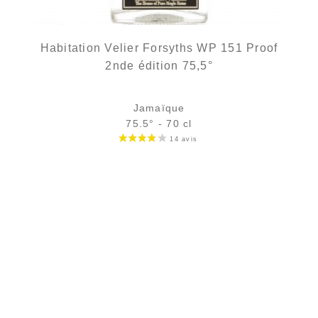
Habitation Velier Forsyths WP 151 Proof
2nde édition 75,5°
Jamaïque
75.5° - 70 cl
Bouteille :
rupture définitive
Échantillon 5 cl :
7,68
€
rupture temporaire
AJOUTER
FAVORIS