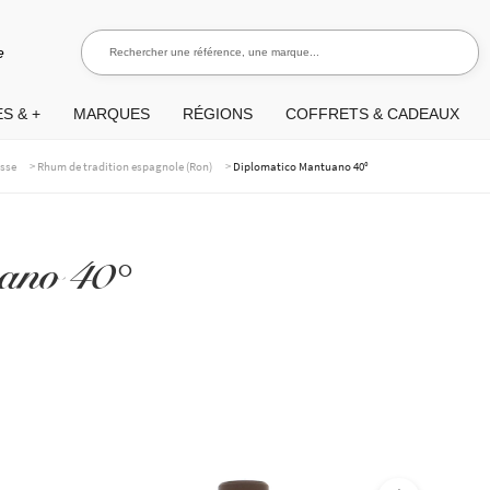
Rechercher une référence, une marque...
Recherch
e
S & +
MARQUES
RÉGIONS
COFFRETS & CADEAUX
>
>
asse
Rhum de tradition espagnole (Ron)
Diplomatico Mantuano 40°
ano 40°