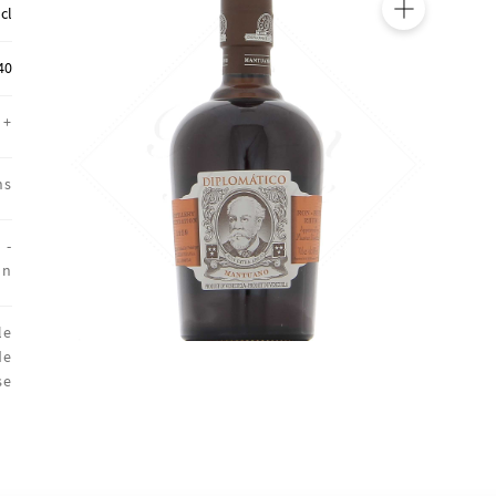
 cl
🔍
40
+
ns
 -
on
le
de
se