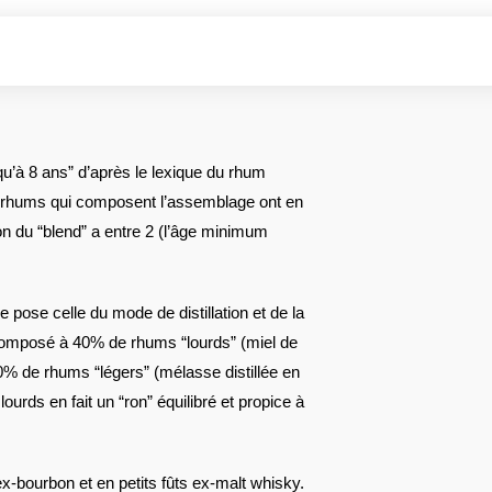
squ’à 8 ans” d’après le lexique du rhum
es rhums qui composent l’assemblage ont en
ion du “blend” a entre 2 (l’âge minimum
e pose celle du mode de distillation et de la
composé à 40% de rhums “lourds” (miel de
60% de rhums “légers” (mélasse distillée en
urds en fait un “ron” équilibré et propice à
 ex-bourbon et en petits fûts ex-malt whisky.