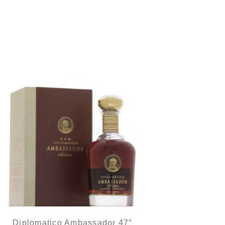
Un must pour les amoureux de la marque, distillé
100% en alambic...
Diplomatico Ambassador 47°