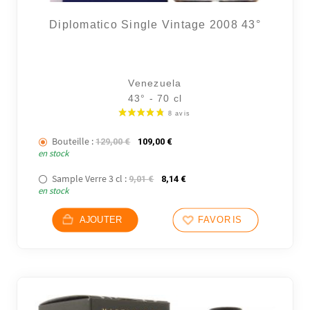
Diplomatico Single Vintage 2008 43°
Venezuela
43° - 70 cl
Bouteille :
Le prix initial était : 129,00 €.
Le prix actuel est : 109,00 €.
129,00
€
109,00
€
en stock
Sample Verre 3 cl :
Le prix initial était : 9,01 €.
Le prix actuel est : 8,14 €.
9,01
€
8,14
€
en stock
AJOUTER
FAVORIS