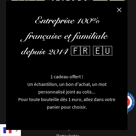
Fermer la
Entreprise 100%
française et familiale
depuis 2014 🇫🇷 🇪🇺
FAQ / Aide
1 cadeau offert !
Conditions de livraison
Un échantillon, un bon d'achat, un mot
Conditions générales de vente
personnalisé joint au colis...
L’équipe
Pour toute bouteille dès 1 euro, allez dans votre
9.7
8 avi
/10
9991 avis
Newsletter
panier pour choisir.
Contactez-nous
Nouveautés
Marques