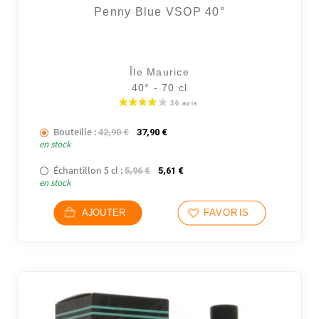
Penny Blue VSOP 40°
Île Maurice
40° - 70 cl
Bouteille :
Le prix initial était : 42,90 €.
Le prix actuel est : 37,90 €.
42,90
€
37,90
€
en stock
Échantillon 5 cl :
Le prix initial était : 5,96 €.
Le prix actuel est : 5,61 €.
5,96
€
5,61
€
en stock
AJOUTER
FAVORIS