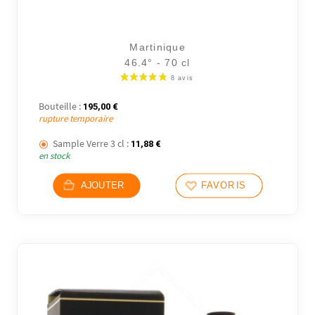
2 avi
Martinique
46.4° - 70 cl
Bouteille :
195,00
€
rupture temporaire
Sample Verre 3 cl :
11,88
€
en stock
AJOUTER
FAVORIS