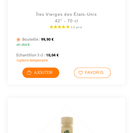
Îles Vierges des États-Unis
42° - 70 cl
Bouteille :
99,90
€
en stock
Échantillon 5 cl :
10,04
€
rupture temporaire
AJOUTER
FAVORIS
37 avi