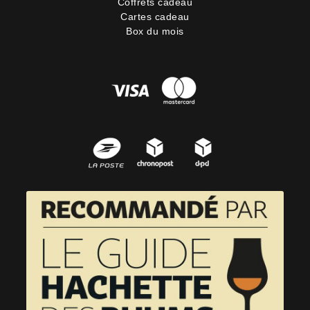
Coffrets cadeau
Cartes cadeau
Box du mois