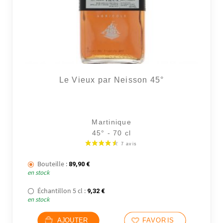
Le Vieux par Neisson 45°
Martinique
45° - 70 cl
17 avi
Bouteille :
89,90
€
en stock
Échantillon 5 cl :
9,32
€
en stock
AJOUTER
FAVORIS