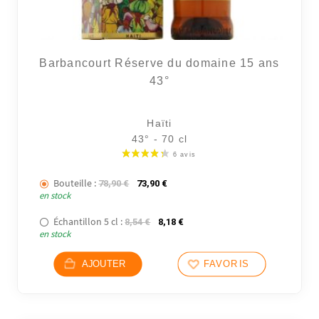
36 avi
Barbancourt Réserve du domaine 15 ans
43°
Haïti
43° - 70 cl
Bouteille :
Le prix initial était : 78,90 €.
Le prix actuel est : 73,90 €.
78,90
€
73,90
€
en stock
Échantillon 5 cl :
Le prix initial était : 8,54 €.
Le prix actuel est : 8,18 €.
8,54
€
8,18
€
en stock
AJOUTER
FAVORIS