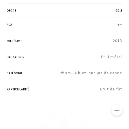
RÉGIONS
62.3
DEGRÉ
++
ÂGE
COFFRETS & CADEAUX
2013
MILLÉSIME
BOUTIQUE LOIRET
Étui métal
PACKAGING
Rhum -
Rhum pur jus de canne
CATÉGORIE
BLOG
Brut de fût
PARTICULARITÉ
🔍