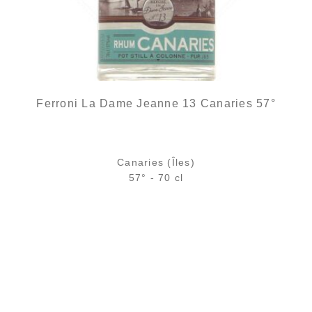
Ferroni La Dame Jeanne 13 Canaries 57°
Canaries (Îles)
57° - 70 cl
Bouteille :
39,90
€
rupture temporaire
Échantillon 5 cl :
5,75
€
en stock
AJOUTER
FAVORIS