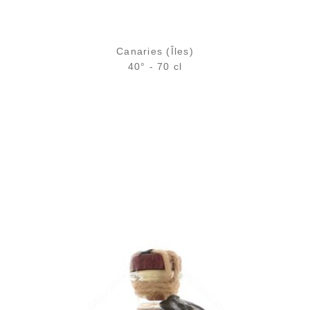
Canaries (Îles)
40° - 70 cl
Bouteille :
rupture définitive
Échantillon 5 cl :
6,46
€
en stock
AJOUTER
FAVORIS