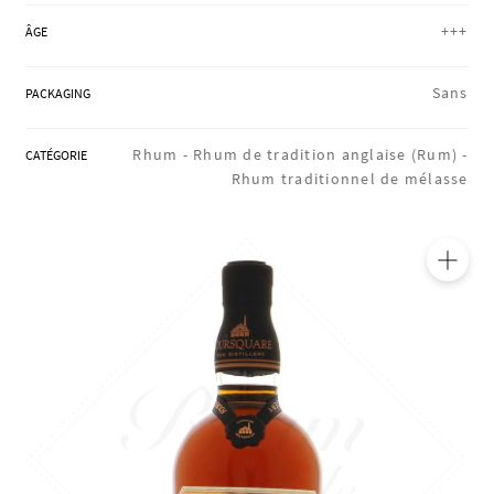
RÉGIONS
+++
ÂGE
Sans
PACKAGING
COFFRETS & CADEAUX
Rhum -
Rhum de tradition anglaise (Rum) -
CATÉGORIE
Rhum traditionnel de mélasse
BOUTIQUE LOIRET
BLOG
🔍