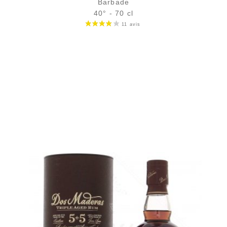
Barbade
40° - 70 cl
Bouteille :
34,90
€
en stock
Échantillon 5 cl :
5,39
€
en stock
AJOUTER
FAVORIS