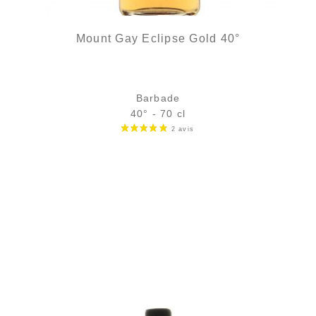
Mount Gay Eclipse Gold 40°
Barbade
40° - 70 cl
Bouteille :
34,90
€
en stock
Échantillon 5 cl :
5,39
€
rupture temporaire
AJOUTER
FAVORIS