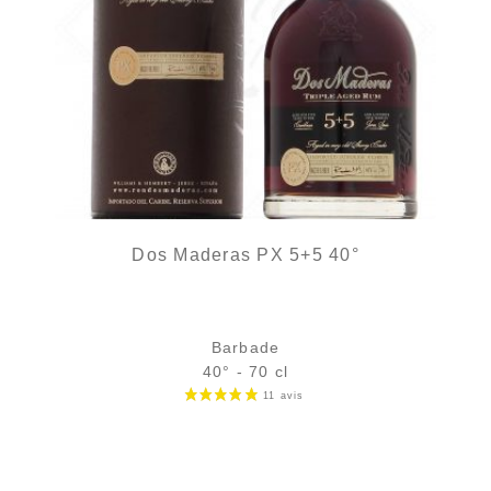
Dos Maderas PX 5+5 40°
Barbade
40° - 70 cl
Bouteille :
42,90
€
en stock
Échantillon 5 cl :
5,96
€