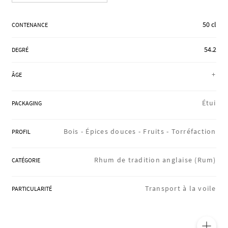
RÉGIONS
50 cl
CONTENANCE
54.2
COFFRETS & CADEAUX
DEGRÉ
+
ÂGE
BOUTIQUE LOIRET
Étui
PACKAGING
Bois -
Épices douces -
Fruits -
Torréfaction
BLOG
PROFIL
Rhum de tradition anglaise (Rum)
CATÉGORIE
Transport à la voile
PARTICULARITÉ