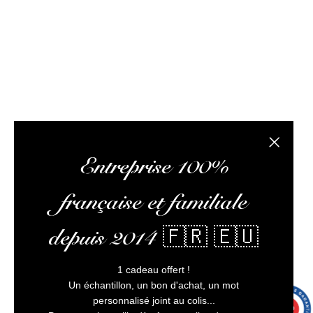
optimiser votre expérience, et vous assurer un service
client irréprochable.
L’abus d’alcool est dangereux pour la santé, à
consommer avec modération
Fermer la
Entreprise 100%
française et familiale
depuis 2014 🇫🇷 🇪🇺
1 cadeau offert !
Un échantillon, un bon d'achat, un mot
personnalisé joint au colis...
9.7
/10