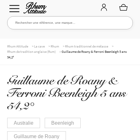
Aller
Aller
Rechercher une référence, une marque...
Rechercher
à
au
la
contenu
navigation
TOUTE LA CAVE
>
>
>
>
Rhum Attitude
La cave
Rhum
Rhum traditionnel de mélasse
>
Rhum de tradition anglaise (Rum)
Guillaume de Roany & Ferroni Beenleigh 5 ans
54,2°
NOS RHUMS
Guillaume de Roany &
Ferroni Beenleigh 5 ans
WHISKIES & +
54,2°
MARQUES
Australie
Beenleigh
Guillaume de Roany