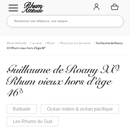
Aller
Aller
Rechercher une référence, une marque...
Rechercher
à
au
la
contenu
navigation
TOUTE LA CAVE
>
>
>
>
Rhum Attitude
La cave
Rhum
Rhum pur jus de canne
Guillaume de Roany
XO Rhum vieux hors d’âge 46°
NOS RHUMS
Guillaume de Roany XO
Rhum vieux hors d’âge
WHISKIES & +
46°
Barbade
Océan indien & océan pacifique
MARQUES
Les Rhums du Sud