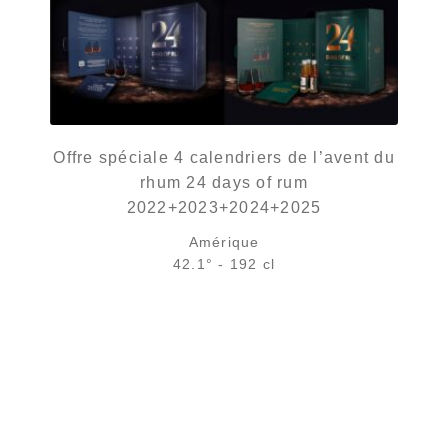
Offre spéciale 4 calendriers de l’avent du
rhum 24 days of rum
2022+2023+2024+2025
Amérique
42.1° - 192 cl
Le prix initial était : 338,00 €.
Le prix actuel est : 298,00 €.
338,00
€
298,00
€
en stock
AJOUTER
FAVORIS