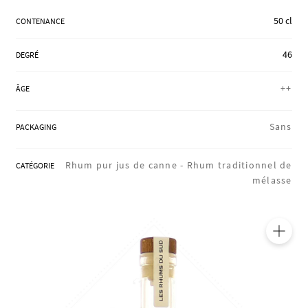
RÉGIONS
50 cl
CONTENANCE
46
DEGRÉ
COFFRETS & CADEAUX
++
ÂGE
BOUTIQUE LOIRET
Sans
PACKAGING
Rhum pur jus de canne -
Rhum traditionnel de
CATÉGORIE
BLOG
mélasse
🔍