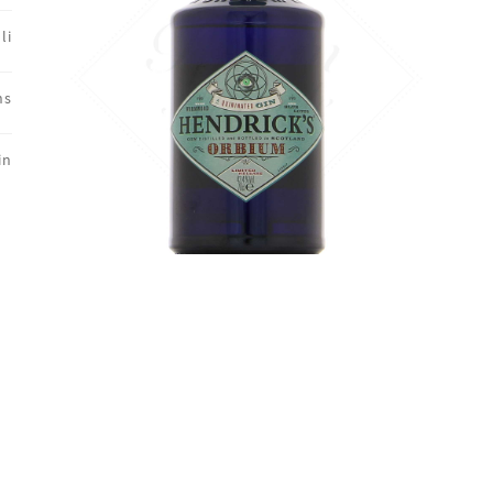
li
ns
in