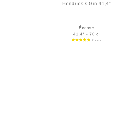
Hendrick’s Gin 41,4°
Écosse
41.4° - 70 cl
Bouteille :
44,90
€
en stock
Échantillon 5 cl :
6,11
€
en stock
AJOUTER
FAVORIS