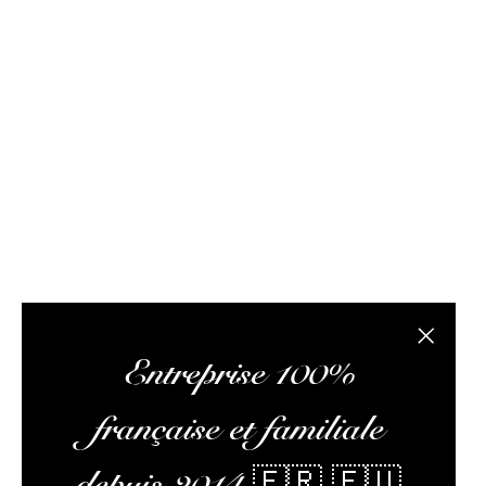
Rhum Attitude est un caviste spécialisé dans le r
site internet propose des bouteilles, des échantil
composée de passionnés de rhum et de logisticiens.
conseils pertinents, vous faire lire des articles 
L’abus
Fermer la
Entreprise 100%
française et familiale
depuis 2014 🇫🇷 🇪🇺