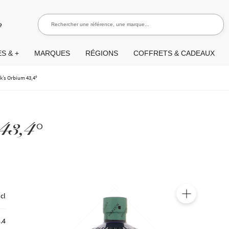
Rechercher une référence, une marque...
Recherch
e
S & +
MARQUES
RÉGIONS
COFFRETS & CADEAUX
k’s Orbium 43,4°
43,4°
 cl
🔍
.4