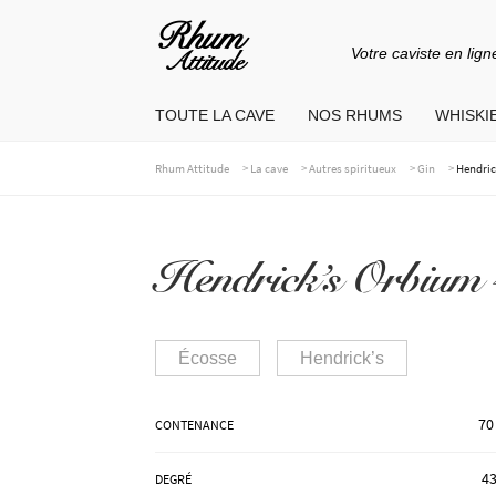
Votre caviste en lign
Aller
Aller
à
au
TOUTE LA CAVE
NOS RHUMS
WHISKIE
la
contenu
navigation
>
>
>
>
Rhum Attitude
La cave
Autres spiritueux
Gin
Hendric
Hendrick’s Orbium 
Écosse
Hendrick’s
70
CONTENANCE
43
DEGRÉ