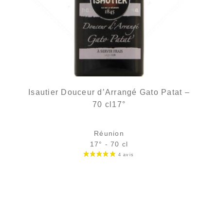
Isautier Douceur d’Arrangé Gato Patat –
70 cl17°
Réunion
17° - 70 cl
25,90
€
rupture temporaire
AJOUTER
FAVORIS