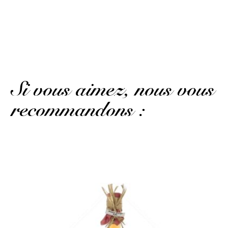
A touch of pleasant sweetness.
(Avis traduit)
AFFICHER PLUS D'AVIS
Si vous aimez, nous vous
recommandons :
De belles épices et de l'orange...