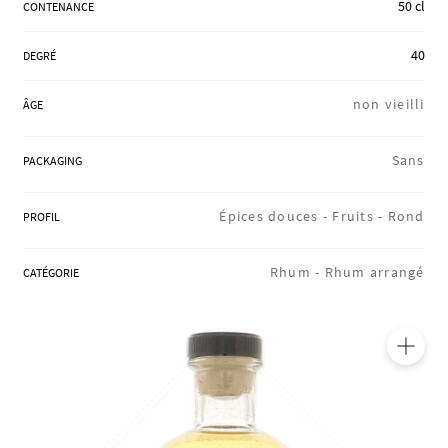
50 cl
CONTENANCE
RÉGIONS
40
DEGRÉ
COFFRETS & CADEAUX
non vieilli
ÂGE
Sans
PACKAGING
BOUTIQUE LOIRET
Épices douces -
Fruits -
Rond
PROFIL
BLOG
Rhum -
Rhum arrangé
CATÉGORIE
🔍