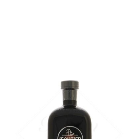
en stock
Échantillon 5 cl :
5,44
€
en stock
AJOUTER
FAVORIS
Une liqueur 100% réunionnaise...