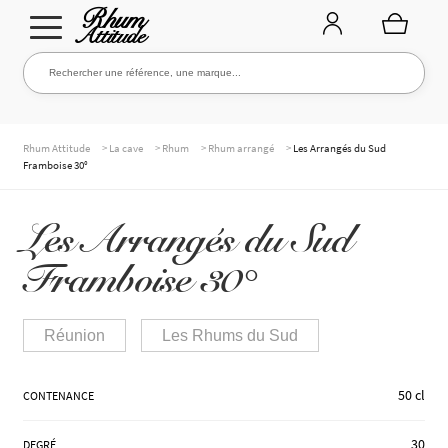
Aller
Aller
Rechercher une référence, une marque...
Rechercher
à
au
la
contenu
navigation
TOUTE LA CAVE
>
>
>
>
Rhum Attitude
La cave
Rhum
Rhum arrangé
Les Arrangés du Sud
Framboise 30°
NOS RHUMS
Les Arrangés du Sud
Framboise 30°
WHISKIES & +
Réunion
Les Rhums du Sud
MARQUES
50 cl
CONTENANCE
30
DEGRÉ