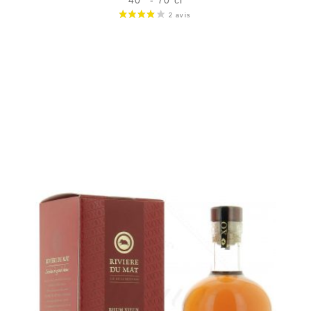
Bouteille :
28,90
€
rupture temporaire
Échantillon 5 cl :
4,96
€
en stock
AJOUTER
FAVORIS