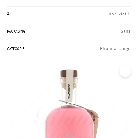
RÉGIONS
non vieilli
ÂGE
COFFRETS & CADEAUX
Sans
PACKAGING
Rhum arrangé
CATÉGORIE
BOUTIQUE LOIRET
BLOG
🔍