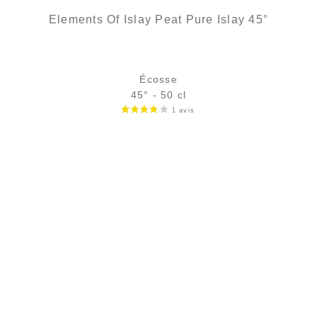
Elements Of Islay Peat Pure Islay 45°
Écosse
45° - 50 cl
Bouteille :
39,90
€
rupture temporaire
Échantillon 5 cl :
5,75
€
en stock
AJOUTER
FAVORIS