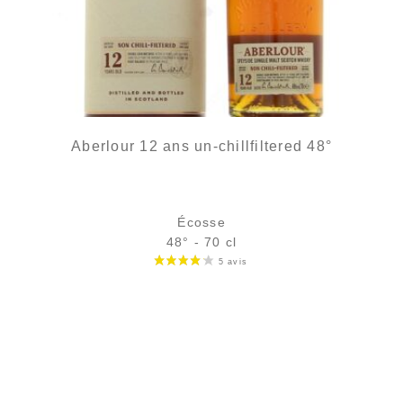
Aberlour 12 ans un-chillfiltered 48°
Écosse
48° - 70 cl
Bouteille :
47,90
€
en stock
Échantillon 5 cl :
6,32
€
en stock
AJOUTER
FAVORIS