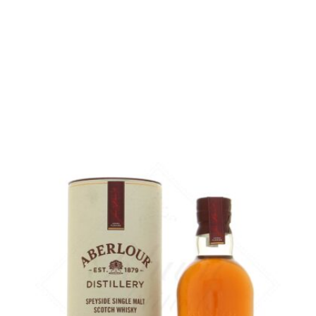
Bouteille :
63,90
€
en stock
Échantillon 5 cl :
7,46
€
rupture temporaire
AJOUTER
FAVORIS