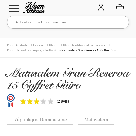
Aller
Aller
Rechercher une référence, une marque...
Rechercher
à
au
la
contenu
navigation
TOUTE LA CAVE
>
>
>
>
Rhum Attitude
La cave
Rhum
Rhum traditionnel de mélasse
>
Rhum de tradition espagnole (Ron)
Matusalem Gran Reserva 15 Coffret Güiro
NOS RHUMS
Matusalem Gran Reserva
15 Coffret Güiro
WHISKIES & +
(2 avis)
MARQUES
République Dominicaine
Matusalem