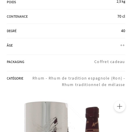
2,5 kg
POIDS
RÉGIONS
70 cl
CONTENANCE
COFFRETS & CADEAUX
40
DEGRÉ
++
ÂGE
BOUTIQUE LOIRET
Coffret cadeau
PACKAGING
BLOG
Rhum -
Rhum de tradition espagnole (Ron) -
CATÉGORIE
Rhum traditionnel de mélasse
🔍