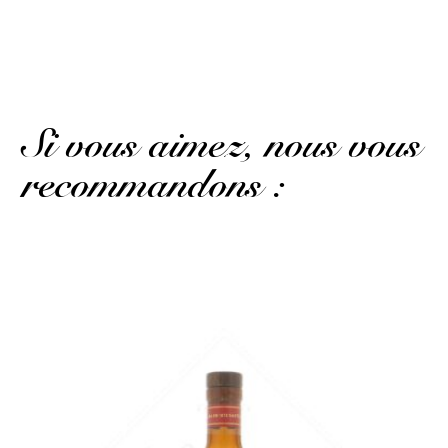
Publié le 10 mars 2023 à 19 h 29 min
Nothing to report.
(Avis traduit)
Si vous aimez, nous vous
recommandons :
La bouteille seule...