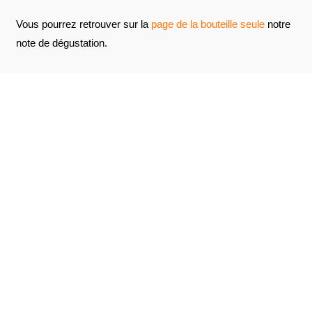
Vous pourrez retrouver sur la
page de la bouteille seule
notre
note de dégustation.
AVIS À PROPOS DU PRODUIT
VOIR L'ATTESTATION
6
/10
Joël R.
Publié le 10 mars 2023 à 19 h 29 min
Basé sur 2 avis
Rien à signaler
Joël R.