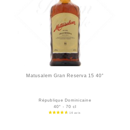
Matusalem Gran Reserva 15 40°
République Dominicaine
40° - 70 cl
Bouteille :
Le prix initial était : 42,50 €.
Le prix actuel est : 36,90 €.
42,50
€
36,90
€
en stock