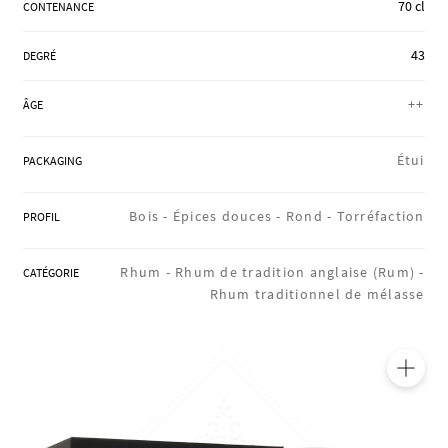
70 cl
CONTENANCE
RÉGIONS
43
DEGRÉ
COFFRETS & CADEAUX
++
ÂGE
Étui
PACKAGING
BOUTIQUE LOIRET
Bois -
Épices douces -
Rond -
Torréfaction
PROFIL
BLOG
Rhum -
Rhum de tradition anglaise (Rum) -
CATÉGORIE
Rhum traditionnel de mélasse
🔍