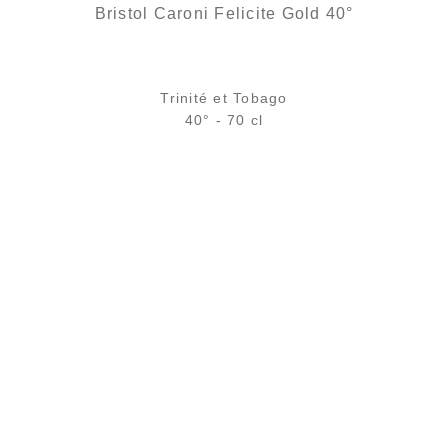
Bristol Caroni Felicite Gold 40°
Trinité et Tobago
40° - 70 cl
Bouteille :
rupture définitive
Échantillon 5 cl :
rupture définitive
AJOUTER
FAVORIS