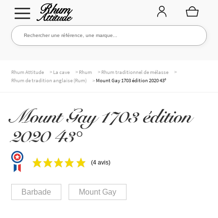
Aller
Aller
Rechercher une référence, une marque...
Rechercher
à
au
la
contenu
navigation
TOUTE LA CAVE
>
>
>
>
Rhum Attitude
La cave
Rhum
Rhum traditionnel de mélasse
>
Rhum de tradition anglaise (Rum)
Mount Gay 1703 édition 2020 43°
NOS RHUMS
Mount Gay 1703 édition
2020 43°
WHISKIES & +
(4 avis)
MARQUES
Barbade
Mount Gay