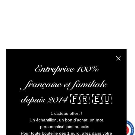
optimiser votre expérience, et vous assurer un service
client irréprochable.
L’abus d’alcool est dangereux pour la santé, à
consommer avec modération
4 avi
Fermer la
Entreprise 100%
française et familiale
depuis 2014 🇫🇷 🇪🇺
1 cadeau offert !
Un échantillon, un bon d'achat, un mot
personnalisé joint au colis...
9.7
/10
9991 avis
Pour toute bouteille dès 1 euro, allez dans votre