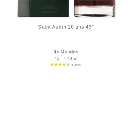
Saint Aubin 10 ans 43°
Île Maurice
43° - 70 cl
Bouteille :
135,00
€
rupture temporaire
Échantillon 5 cl :
12,54
€
en stock
AJOUTER
FAVORIS