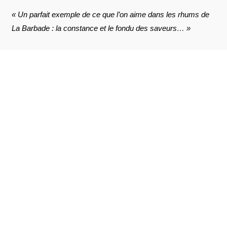
« Un parfait exemple de ce que l’on aime dans les rhums de
La Barbade : la constance et le fondu des saveurs… »
AVIS À PROPOS DU PRODUIT
VOIR L'ATTESTATION
10
/10
GIRARD .
Publié le 27 juillet 2023 à 12 h 29 min
Basé sur 4 avis
Belle découverte
GIRARD .
Publié le 27 juillet 2023 à 12 h 29 min