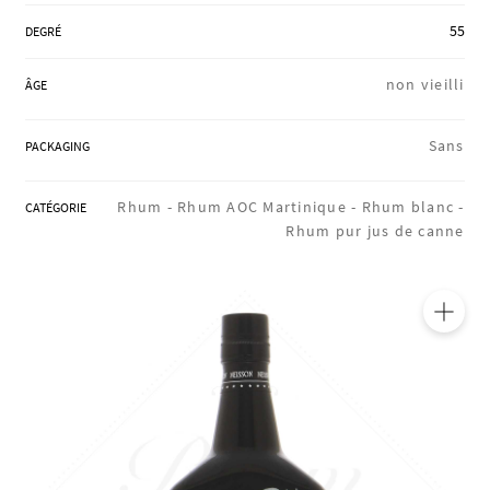
RÉGIONS
55
DEGRÉ
non vieilli
ÂGE
COFFRETS & CADEAUX
Sans
PACKAGING
BOUTIQUE LOIRET
Rhum -
Rhum AOC Martinique -
Rhum blanc -
CATÉGORIE
Rhum pur jus de canne
BLOG
🔍