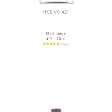
HSE VO 42°
Martinique
42° - 70 cl
Bouteille :
35,90
€
en stock
Échantillon 5 cl :
5,46
€
rupture temporaire
AJOUTER
FAVORIS