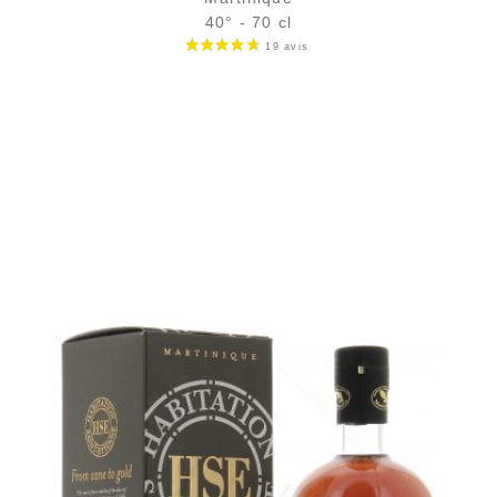
40° - 70 cl
Bouteille :
32,90
€
en stock
Échantillon 5 cl :
5,25
€
en stock
AJOUTER
FAVORIS