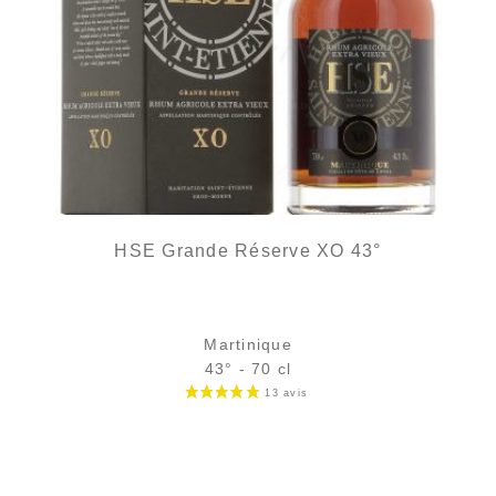
HSE Grande Réserve XO 43°
Martinique
43° - 70 cl
2 avi
Bouteille :
65,90
€
en stock
Échantillon 5 cl :
7,61
€