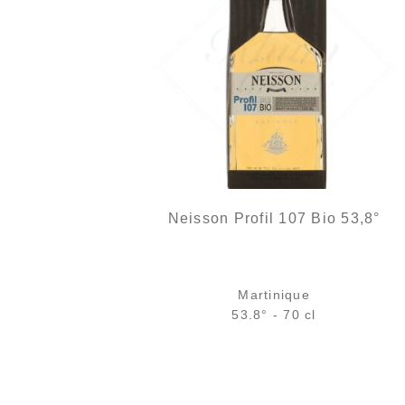
Neisson Profil 107 Bio 53,8°
Martinique
53.8° - 70 cl
Bouteille :
rupture définitive
Échantillon 5 cl :
rupture définitive