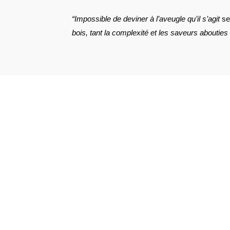
“Impossible de deviner à l’aveugle qu’il s’agit
se
bois, tant la complexité et les saveurs abouties
VOIR L'ATTESTATION
nicolas l.
Publié le 28 avril 2026 à 14 h 36 min
(Date de comman
l’un de mes rhums préféré. comme une grande 
bien les aromes de cane.