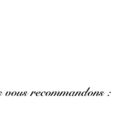
AFFICHER PLUS D'AVIS
us vous recommandons :
Un rhum ambré tout aussi premium en provenance
de l'île de Marie-Galante.