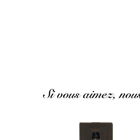
super bon
Client .
Publié le 11 mars 2022 à 10 h 27 min
super good
(Avis traduit)
Si vous aimez, no