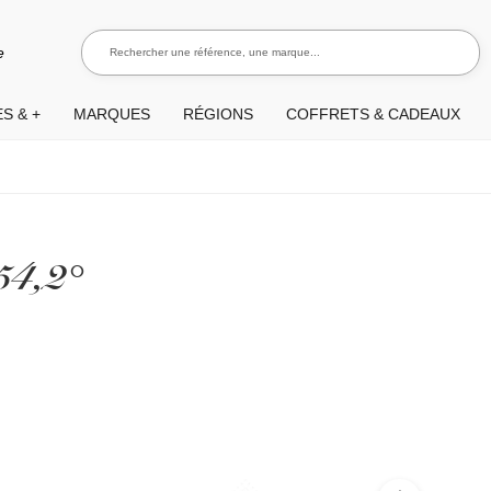
Rechercher une référence, une marque...
Recherch
e
S & +
MARQUES
RÉGIONS
COFFRETS & CADEAUX
54,2°