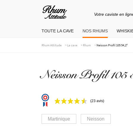
Votre caviste en lign
Aller
Aller
à
au
TOUTE LA CAVE
NOS RHUMS
WHISKIE
la
contenu
navigation
>
>
>
Rhum Attitude
La cave
Rhum
Neisson Profil 105 54,2°
Neisson Profil 105 
(23 avis)
Martinique
Neisson