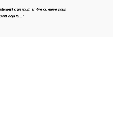
ulement
d’un rhum ambré ou élevé sous
 sont déjà là…”
AVIS À PROPOS DU PRODUIT
15
6
2
0
0
1★
2★
3★
4★
5★
de : Le 12 avril 2026 à 9 h 21 min)
partie de la gamme NEISSON. Des aromes justes. Perso je n’apprécie pa