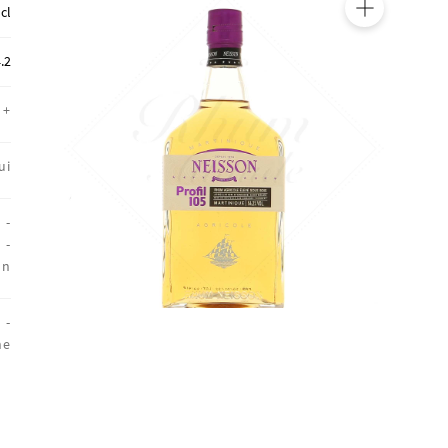
 cl
🔍
.2
+
ui
 -
 -
on
 -
ne