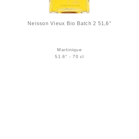
Neisson Vieux Bio Batch 2 51,6°
Martinique
51.6° - 70 cl
Bouteille :
199,00
€
en stock
Sample Verre 3 cl :
12,05
€
en stock
AJOUTER
FAVORIS
Un rhum blanc bio de la maison Neisson...