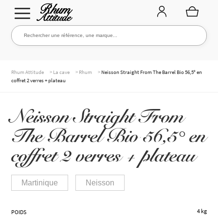
Aller
Aller
Rechercher une référence, une marque...
Rechercher
à
au
la
contenu
navigation
TOUTE LA CAVE
>
>
>
Rhum Attitude
La cave
Rhum
Neisson Straight From The Barrel Bio 56,5° en
coffret 2 verres + plateau
NOS RHUMS
Neisson Straight From
The Barrel Bio 56,5° en
WHISKIES & +
coffret 2 verres + plateau
Martinique
Neisson
MARQUES
4 kg
POIDS