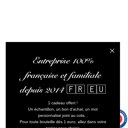
client irréprochable.
L’abus d’alcool est dangereux pour la santé, à
consommer avec modération
Fermer la
Entreprise 100%
43 avi
française et familiale
depuis 2014 🇫🇷 🇪🇺
1 cadeau offert !
Un échantillon, un bon d'achat, un mot
personnalisé joint au colis...
9.7
/10
9991 avis
Pour toute bouteille dès 1 euro, allez dans votre