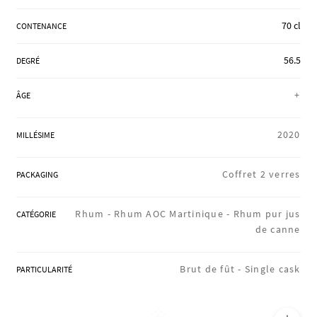
RÉGIONS
70 cl
CONTENANCE
56.5
DEGRÉ
COFFRETS & CADEAUX
+
ÂGE
BOUTIQUE LOIRET
2020
MILLÉSIME
Coffret 2 verres
PACKAGING
BLOG
Rhum -
Rhum AOC Martinique -
Rhum pur jus
CATÉGORIE
de canne
Brut de fût -
Single cask
PARTICULARITÉ